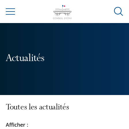
Ouvrir
Menu
la
modal
de
reche
Actualités
Toutes les actualités
Passer
Passer
Afficher :