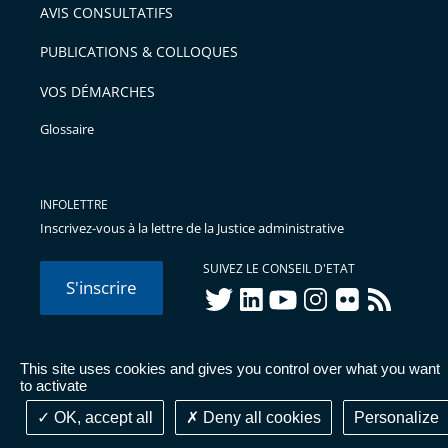
AVIS CONSULTATIFS
avant
PUBLICATIONS & COLLOQUES
VOS DÉMARCHES
Glossaire
INFOLETTRE
Inscrivez-vous à la lettre de la Justice administrative
SUIVEZ LE CONSEIL D'ETAT
S'inscrire
twitter
linkedIn
youtube
instagram
flickr
rss
This site uses cookies and gives you control over what you want
to activate
© Conseil d'État 2026 -
Mentions légales
-
Cookies
-
Données
personnelles
-
Publications administratives
-
Accessibilité :
OK, accept all
Deny all cookies
Personalize
partiellement conforme