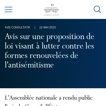
Ouvrir
Menu
la
modal
AVIS CONSULTATIF
22 MAI 2025
de
reche
Avis sur une proposition de
loi visant à lutter contre les
formes renouvelées de
l'antisémitisme
L'Assemblée nationale a rendu public