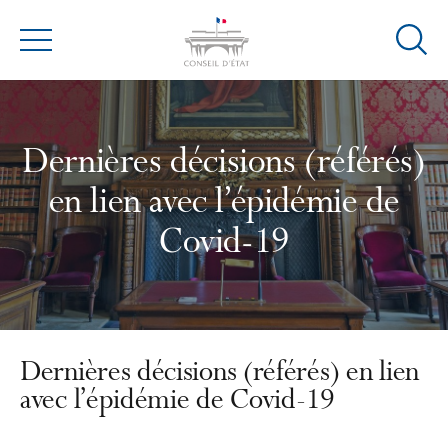
Ouvrir
Menu
la
modal
de
reche
Dernières décisions (référés)
en lien avec l’épidémie de
Covid-19
Dernières décisions (référés) en lien
avec l’épidémie de Covid-19