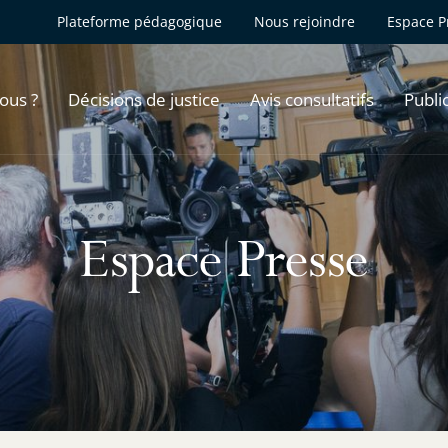
Plateforme pédagogique
Nous rejoindre
Espace P
ous ?
Décisions de justice
Avis consultatifs
Publi
Espace Presse