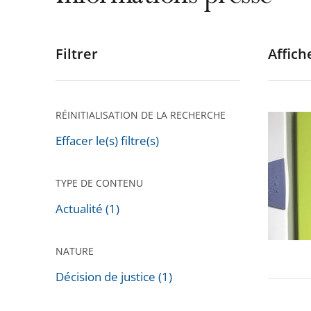
Filtrer
Affiche
Passer
les
filtres
pour
RÉINITIALISATION DE LA RECHERCHE
Installa
arriver
de
Effacer le(s) filtre(s)
après
compte
«
TYPE DE CONTENU
Linky
Actualité (1)
»
NATURE
Décision de justice (1)