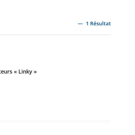
1 Résultat
teurs « Linky »