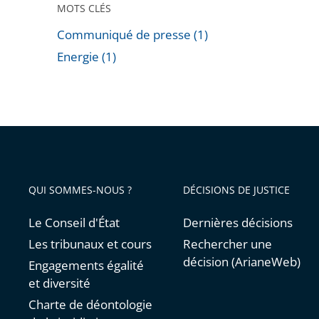
MOTS CLÉS
Communiqué de presse (1)
Energie (1)
Passer
les
filtres
pour
arriver
avant
QUI SOMMES-NOUS ?
DÉCISIONS DE JUSTICE
Le Conseil d'État
Dernières décisions
Les tribunaux et cours
Rechercher une
décision (ArianeWeb)
Engagements égalité
et diversité
Charte de déontologie