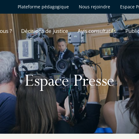
Plateforme pédagogique
Nous rejoindre
Espace P
ous ?
Décisions de justice
Avis consultatifs
Publi
Espace Presse