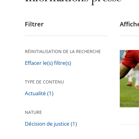
Filtrer
Affiche
Passer
les
filtres
pour
RÉINITIALISATION DE LA RECHERCHE
BFM
arriver
TV
Effacer le(s) filtre(s)
après
n’était
pas
TYPE DE CONTENU
autoris
Actualité (1)
à
retrans
NATURE
la
finale
Décision de justice (1)
de