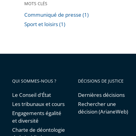
la
MOTS CLÉS
Ligue
Communiqué de presse (1)
des
Sport et loisirs (1)
champi
Passer
les
filtres
pour
arriver
avant
QUI SOMMES-NOUS ?
DÉCISIONS DE JUSTICE
Le Conseil d'État
Dernières décisions
Les tribunaux et cours
Rechercher une
décision (ArianeWeb)
Engagements égalité
et diversité
Charte de déontologie