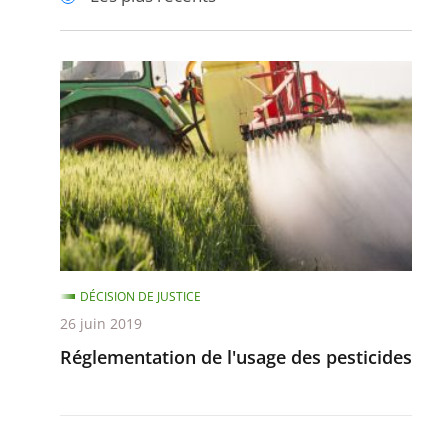
pour
pour
arriver
arriver
après
avant
Réglementation
de
l'usage
des
pesticides
DÉCISION DE JUSTICE
26 juin 2019
Réglementation de l'usage des pesticides