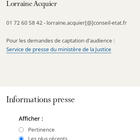
Lorraine Acquier
01 72 60 58 42 - lorraine.acquier[@]conseil-etat.fr
Pour les demandes de captation d'audience :
Service de presse du ministère de la Justice
Informations presse
Afficher :
Passer
Passer
les
les
Pertinence
filtres
filtres
Les plus récents