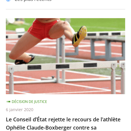
pour
pour
arriver
arriver
après
avant
Le
Conseil
d’État
rejette
le
recours
de
l’athlète
Ophélie
Claude-
DÉCISION DE JUSTICE
Boxberger
6 janvier 2020
contre
Le Conseil d’État rejette le recours de l’athlète
sa
Ophélie Claude-Boxberger contre sa
suspension