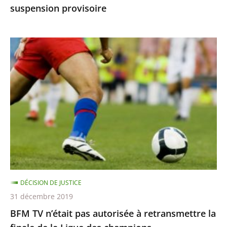
suspension provisoire
provisoire
BFM
TV
n’était
pas
autorisée
à
retransmettre
la
finale
de
DÉCISION DE JUSTICE
la
31 décembre 2019
Ligue
BFM TV n’était pas autorisée à retransmettre la
des