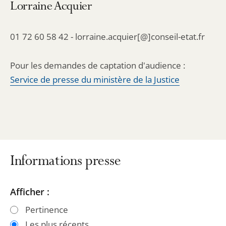
Lorraine Acquier
01 72 60 58 42 - lorraine.acquier[@]conseil-etat.fr
Pour les demandes de captation d'audience :
Service de presse du ministère de la Justice
Informations presse
Passer
Passer
Afficher :
les
les
Pertinence
filtres
filtres
Les plus récents