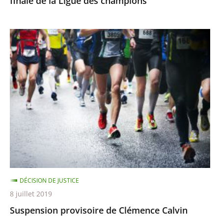
finale de la Ligue des champions
champions
Suspension
provisoire
de
Clémence
Calvin
DÉCISION DE JUSTICE
8 juillet 2019
Suspension provisoire de Clémence Calvin