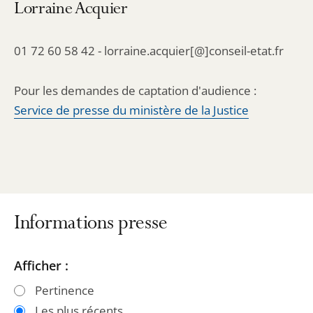
Lorraine Acquier
01 72 60 58 42 - lorraine.acquier[@]conseil-etat.fr
Pour les demandes de captation d'audience :
Service de presse du ministère de la Justice
Informations presse
Passer
Passer
Afficher :
les
les
Pertinence
filtres
filtres
Les plus récents