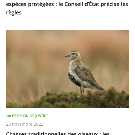
espèces protégées : le Conseil d’État précise les
les
règles
règles
Chasses
traditionnelles
des
oiseaux
:
les
autorisations
2021-
2022
sont
DÉCISION DE JUSTICE
illégales
23 novembre 2022
Chasses traditionnelles des oiseaux : les