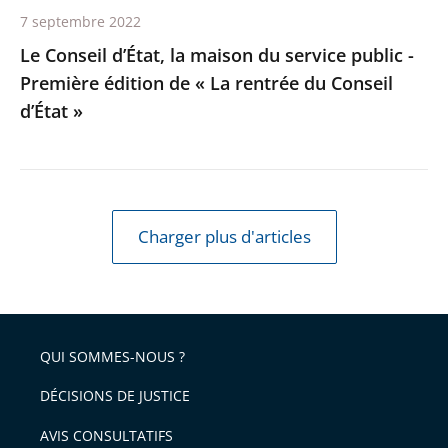
édition
7 septembre 2022
de
Le Conseil d’État, la maison du service public -
«
Première édition de « La rentrée du Conseil
La
d’État »
rentrée
du
Conseil
d’État
»
Charger plus d'articles
QUI SOMMES-NOUS ?
DÉCISIONS DE JUSTICE
AVIS CONSULTATIFS