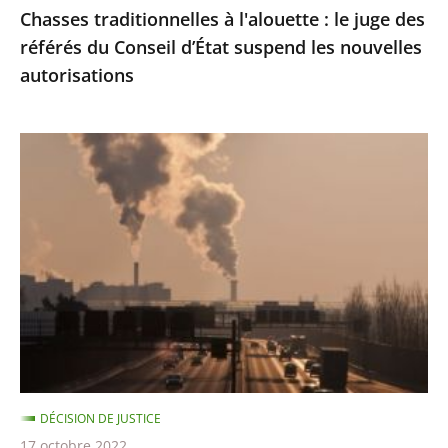
Chasses traditionnelles à l'alouette : le juge des
suspend
référés du Conseil d’État suspend les nouvelles
les
autorisations
nouvelles
autorisations
Pollution
de
l’air
:
le
Conseil
d'État
condamne
l’État
à
DÉCISION DE JUSTICE
payer
17 octobre 2022