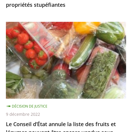
propriétés stupéfiantes
sans
propriétés
stupéfiantes
Le
Conseil
d’État
annule
la
liste
des
fruits
et
légumes
DÉCISION DE JUSTICE
pouvant
9 décembre 2022
être
Le Conseil d’État annule la liste des fruits et
encore