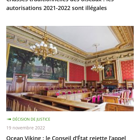
autorisations 2021-2022 sont illégales
Ocean
Viking
:
le
Conseil
d’État
rejette
l’appel
demandant
qu’il
soit
DÉCISION DE JUSTICE
mis
19 novembre 2022
fin,
Ocean Viking : le Conseil d’État rejette l’appel