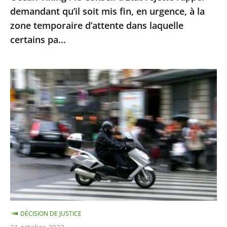
en
demandant qu’il soit mis fin, en urgence, à la
urgence,
zone temporaire d’attente dans laquelle
à
certains pa...
la
zone
Le
temporaire
contrôle
d’attente
technique
dans
des
laquelle
«
certains
deux-
pa...
roues
»
doit
être
DÉCISION DE JUSTICE
mis