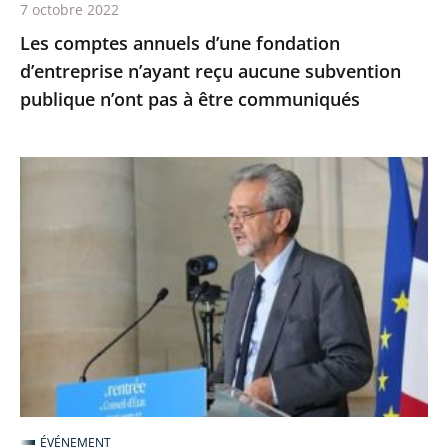
7 octobre 2022
n’ont
Les comptes annuels d’une fondation
pas
d’entreprise n’ayant reçu aucune subvention
à
publique n’ont pas à être communiqués
être
communiqués
Le
Conseil
d’État,
la
maison
du
service
public
-
Première
ÉVÉNEMENT