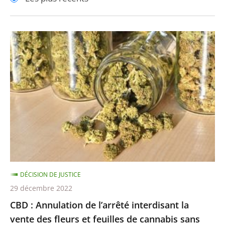
pour
pour
arriver
arriver
après
avant
CBD
:
Annulation
de
l’arrêté
interdisant
la
vente
des
fleurs
DÉCISION DE JUSTICE
et
29 décembre 2022
feuilles
CBD : Annulation de l’arrêté interdisant la
de
vente des fleurs et feuilles de cannabis sans
cannabis