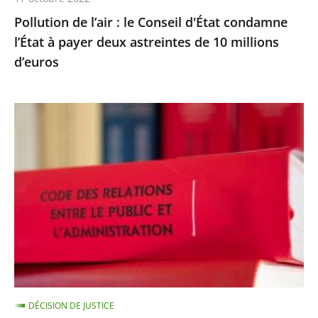
deux
Pollution de l’air : le Conseil d'État condamne
astreintes
l’État à payer deux astreintes de 10 millions
de
d’euros
10
millions
d’euros
Les
comptes
annuels
d’une
fondation
d’entreprise
n’ayant
reçu
aucune
subvention
DÉCISION DE JUSTICE
publique