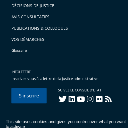
DÉCISIONS DE JUSTICE
AVIS CONSULTATIFS
PUBLICATIONS & COLLOQUES
VOS DÉMARCHES
Glossaire
INFOLETTRE
Inscrivez-vous à la lettre de la Justice administrative
SUIVEZ LE CONSEIL D'ETAT
S'inscrire
twitter
linkedIn
youtube
instagram
flickr
rss
This site uses cookies and gives you control over what you want
© Conseil d'État 2026 -
Mentions légales
-
Cookies
-
Données
to activate