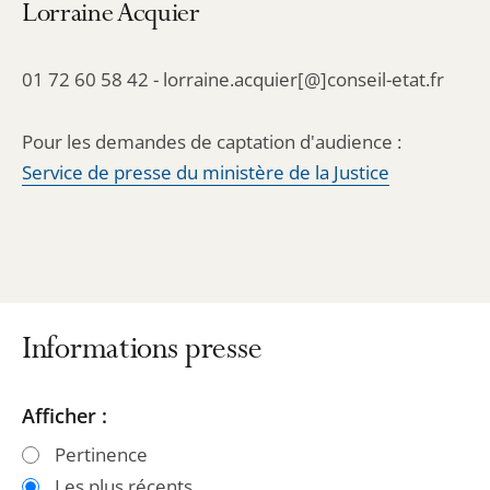
Lorraine Acquier
01 72 60 58 42 - lorraine.acquier[@]conseil-etat.fr
Pour les demandes de captation d'audience :
Service de presse du ministère de la Justice
Informations presse
Passer
Passer
Afficher :
les
les
Pertinence
filtres
filtres
Les plus récents