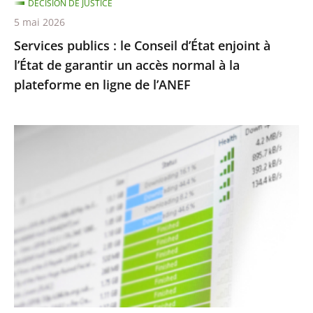
DÉCISION DE JUSTICE
garantir
5 mai 2026
un
Services publics : le Conseil d’État enjoint à
accès
l’État de garantir un accès normal à la
normal
plateforme en ligne de l’ANEF
à
la
plateforme
Protection
en
des
ligne
droits
de
d’auteur
l’ANEF
contre
le
piratage
:
le
traitement