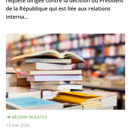
requête dirigée contre la décision du Président
la
de la République qui est liée aux relations
décision
interna...
du
Président
de
Le
la
Conseil
République
d’État
qui
rejette
est
le
liée
recours
aux
d’Amazon
relations
contre
interna...
le
montant
DÉCISION DE JUSTICE
minimal
13 mai 2026
des