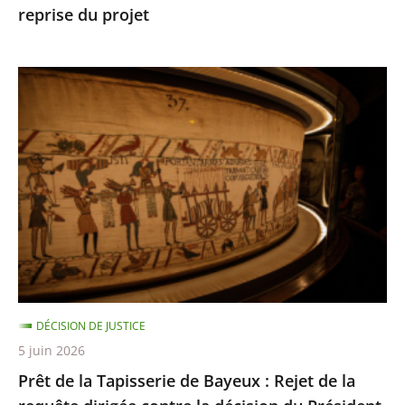
reprise du projet
Toulouse
autorisant
la
Prêt
reprise
de
du
la
projet
Tapisserie
de
Bayeux
:
Rejet
de
la
DÉCISION DE JUSTICE
requête
5 juin 2026
dirigée
Prêt de la Tapisserie de Bayeux : Rejet de la
contre