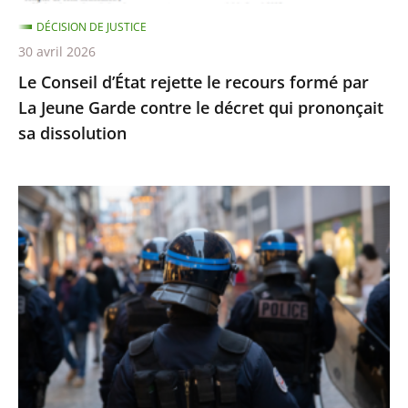
Jeune
DÉCISION DE JUSTICE
Garde
30 avril 2026
contre
Le Conseil d’État rejette le recours formé par
le
La Jeune Garde contre le décret qui prononçait
décret
sa dissolution
qui
prononçait
sa
Identification
dissolution
individuelle
des
policiers
et
gendarmes
:
le
Conseil