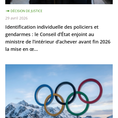
d’État
DÉCISION DE JUSTICE
enjoint
29 avril 2026
au
Identification individuelle des policiers et
ministre
gendarmes : le Conseil d’État enjoint au
de
ministre de l’intérieur d’achever avant fin 2026
l’intérieur
la mise en œ...
d’achever
avant
fin
Jeux
2026
Olympiques
la
et
mise
Paralympiques
en
de
œ...
2030
: