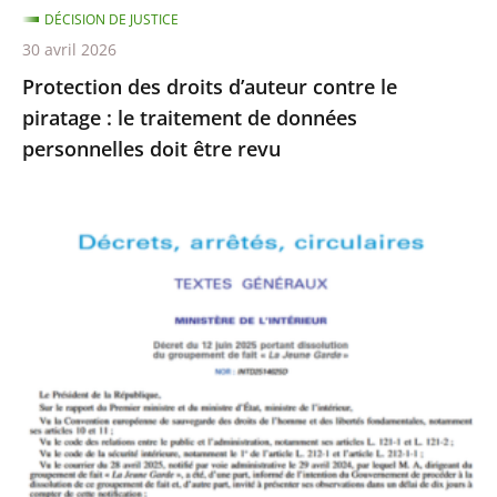
DÉCISION DE JUSTICE
de
30 avril 2026
données
Protection des droits d’auteur contre le
personnelles
piratage : le traitement de données
doit
personnelles doit être revu
être
revu
Le
Conseil
d’État
rejette
le
recours
formé
par
La