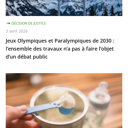
l’ensemble
des
travaux
DÉCISION DE JUSTICE
n’a
3 avril 2026
pas
Jeux Olympiques et Paralympiques de 2030 :
à
l’ensemble des travaux n’a pas à faire l’objet
faire
d’un débat public
l’objet
d’un
débat
Laits
public
infantiles
:
des
recommandations
sanitaires
adaptées