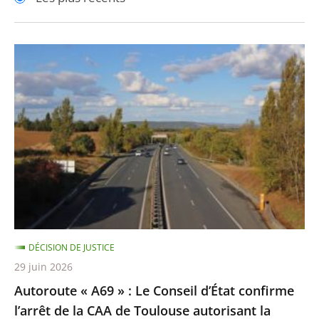
pour
pour
arriver
arriver
après
avant
Autoroute
«
A69
»
:
Le
Conseil
d’État
confirme
l’arrêt
DÉCISION DE JUSTICE
de
29 juin 2026
la
Autoroute « A69 » : Le Conseil d’État confirme
CAA
l’arrêt de la CAA de Toulouse autorisant la
de