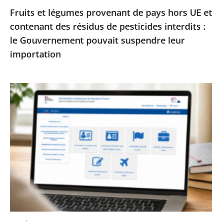
Fruits et légumes provenant de pays hors UE et
de
contenant des résidus de pesticides interdits :
pesticides
le Gouvernement pouvait suspendre leur
interdits
importation
:
le
Gouvernement
Services
pouvait
publics
suspendre
:
leur
le
importation
Conseil
d’État
enjoint
à
l’État
de