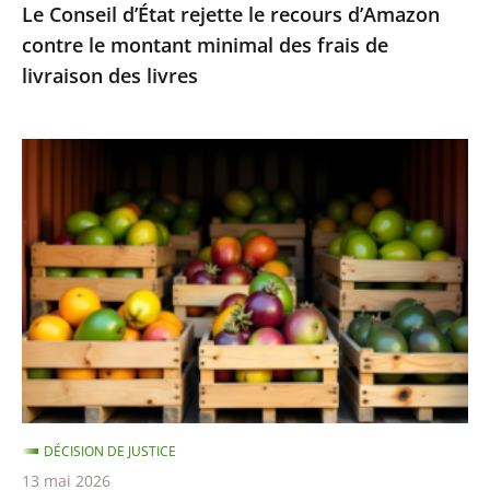
Le Conseil d’État rejette le recours d’Amazon
frais
contre le montant minimal des frais de
de
livraison des livres
livraison
des
livres
Fruits
et
légumes
provenant
de
pays
hors
UE
et
contenant
DÉCISION DE JUSTICE
des
13 mai 2026
résidus