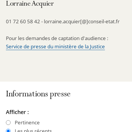
Lorraine Acquier
01 72 60 58 42 - lorraine.acquier[@]conseil-etat.fr
Pour les demandes de captation d'audience :
Service de presse du ministère de la Justice
Informations presse
Passer
Passer
Afficher :
les
les
Pertinence
filtres
filtres
Les plus récents