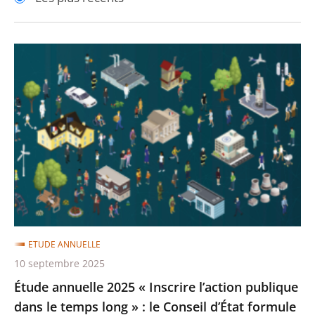
pour
pour
arriver
arriver
après
avant
Étude
annuelle
2025
«
Inscrire
l’action
publique
dans
le
temps
ETUDE ANNUELLE
long
10 septembre 2025
»
Étude annuelle 2025 « Inscrire l’action publique
:
dans le temps long » : le Conseil d’État formule
le