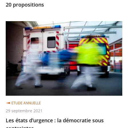
20 propositions
Conseil
d’État
formule
Les
20
états
propositions
d’urgence
:
la
démocratie
sous
contraintes
ETUDE ANNUELLE
29 septembre 2021
Les états d’urgence : la démocratie sous