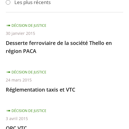
Les plus récents
pour
pour
arriver
arriver
après
avant
DÉCISION DE JUSTICE
30 janvier 2015
Desserte ferroviaire de la société Thello en
région PACA
DÉCISION DE JUSTICE
24 mars 2015
Réglementation taxis et VTC
DÉCISION DE JUSTICE
3 avril 2015
QPC VTC