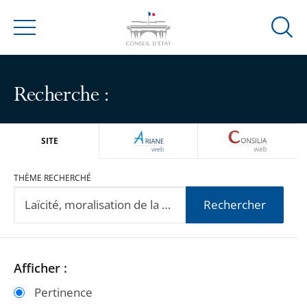
Ouvrir
Menu
la
modal
de
Recherche :
reche
ARIANEWEB
CONSILIA
SITE
THÈME RECHERCHÉ
Rechercher
Passer
Passer
Afficher :
les
les
Pertinence
filtres
filtres