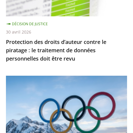
:
le
traitement
DÉCISION DE JUSTICE
de
30 avril 2026
données
Protection des droits d’auteur contre le
personnelles
piratage : le traitement de données
doit
personnelles doit être revu
être
revu
Jeux
Olympiques
et
Paralympiques
de
2030
: