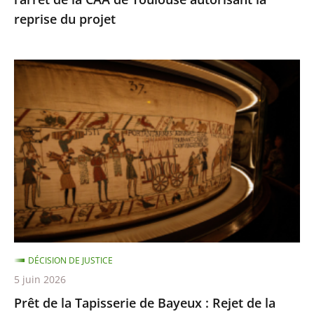
de
reprise du projet
Toulouse
autorisant
la
Prêt
reprise
de
du
la
projet
Tapisserie
de
Bayeux
:
Rejet
de
la
DÉCISION DE JUSTICE
requête
5 juin 2026
dirigée
Prêt de la Tapisserie de Bayeux : Rejet de la
contre