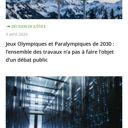
l’ensemble
des
travaux
DÉCISION DE JUSTICE
n’a
3 avril 2026
pas
Jeux Olympiques et Paralympiques de 2030 :
à
l’ensemble des travaux n’a pas à faire l’objet
faire
d’un débat public
l’objet
d’un
débat
«
public
Health
Data
Hub
»
:
le