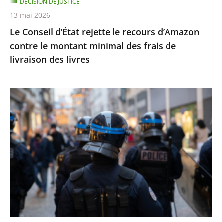
DÉCISION DE JUSTICE
minimal
13 mai 2026
des
Le Conseil d’État rejette le recours d’Amazon
frais
contre le montant minimal des frais de
de
livraison des livres
livraison
des
livres
Identification
individuelle
des
policiers
et
gendarmes
:
le
Conseil
d’État