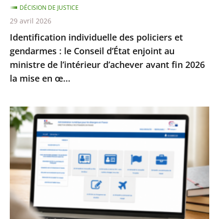
DÉCISION DE JUSTICE
enjoint
29 avril 2026
au
Identification individuelle des policiers et
ministre
gendarmes : le Conseil d’État enjoint au
de
ministre de l’intérieur d’achever avant fin 2026
l’intérieur
la mise en œ...
d’achever
avant
fin
Services
2026
publics
la
:
mise
le
en
Conseil
œ...
d’État
enjoint
à