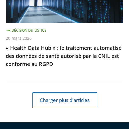
traitement
automatisé
des
DÉCISION DE JUSTICE
données
20 mars 2026
de
« Health Data Hub » : le traitement automatisé
santé
des données de santé autorisé par la CNIL est
autorisé
conforme au RGPD
par
la
CNIL
est
conforme
Charger plus d'articles
au
RGPD