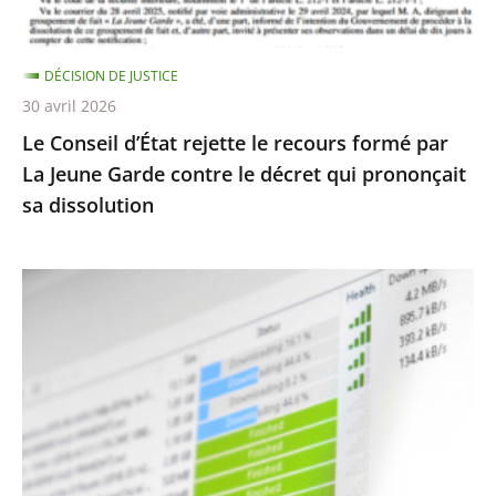
La
Jeune
DÉCISION DE JUSTICE
Garde
30 avril 2026
contre
Le Conseil d’État rejette le recours formé par
le
La Jeune Garde contre le décret qui prononçait
décret
sa dissolution
qui
prononçait
sa
Protection
dissolution
des
droits
d’auteur
contre
le
piratage