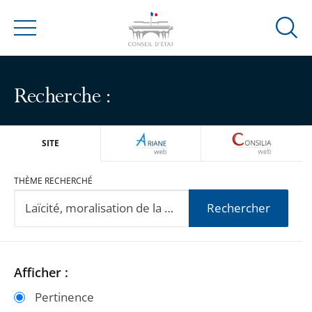
Ouvrir
Menu
la
modal
de
Recherche :
reche
ARIANEWEB
CONSILIA
SITE
THÈME RECHERCHÉ
Rechercher
Passer
Passer
Afficher :
les
les
Pertinence
filtres
filtres