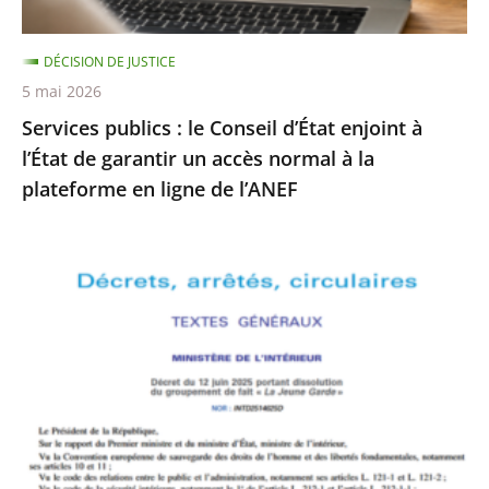
l’État
de
DÉCISION DE JUSTICE
garantir
5 mai 2026
un
Services publics : le Conseil d’État enjoint à
accès
l’État de garantir un accès normal à la
normal
plateforme en ligne de l’ANEF
à
la
plateforme
Le
en
Conseil
ligne
d’État
de
rejette
l’ANEF
le
recours
formé
par