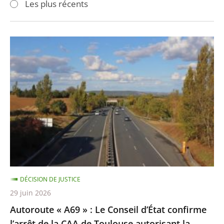
Les plus récents
pour
pour
arriver
arriver
après
avant
Autoroute
«
A69
»
:
Le
Conseil
d’État
confirme
l’arrêt
DÉCISION DE JUSTICE
de
29 juin 2026
la
Autoroute « A69 » : Le Conseil d’État confirme
CAA
l’arrêt de la CAA de Toulouse autorisant la