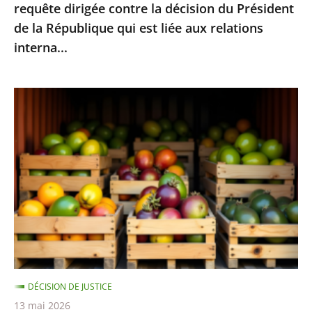
requête dirigée contre la décision du Président
la
de la République qui est liée aux relations
décision
interna...
du
Président
de
Fruits
la
et
République
légumes
qui
provenant
est
de
liée
pays
aux
hors
relations
UE
interna...
et
contenant
DÉCISION DE JUSTICE
des
13 mai 2026
résidus