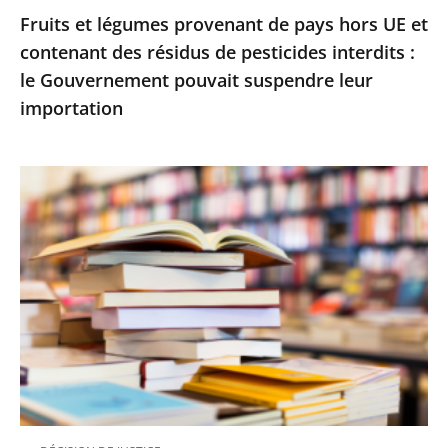
Fruits et légumes provenant de pays hors UE et
de
contenant des résidus de pesticides interdits :
pesticides
le Gouvernement pouvait suspendre leur
interdits
importation
:
le
Gouvernement
Le
pouvait
Conseil
suspendre
d’État
leur
rejette
importation
le
recours
d’Amazon
contre
le
montant