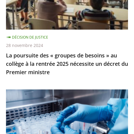
salle
besoins
pour
»
une
au
conféren...
collège
DÉCISION DE JUSTICE
à
28 novembre 2024
la
La poursuite des « groupes de besoins » au
rentrée
collège à la rentrée 2025 nécessite un décret du
2025
Premier ministre
nécessite
un
décret
PMA
du
post-
Premier
mortem
ministre
:
l’interdiction