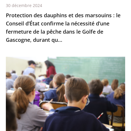
30 décembre 2024
la
Protection des dauphins et des marsouins : le
nécessité
Conseil d’État confirme la nécessité d’une
d’une
fermeture de la pêche dans le Golfe de
fermeture
Gascogne, durant qu...
de
la
pêche
L’interdiction
dans
de
le
recourir
Golfe
à
de
certains
Gascogne,
éléments
durant
de
qu...
l’écriture
inclusive