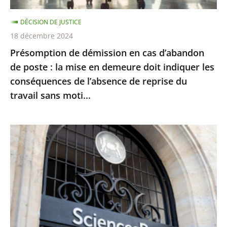
la
DÉCISION DE JUSTICE
mise
18 décembre 2024
en
Présomption de démission en cas d’abandon
demeure
de poste : la mise en demeure doit indiquer les
doit
conséquences de l’absence de reprise du
indiquer
travail sans moti...
les
conséquences
de
Le
l’absence
juge
de
des
reprise
référés
du
du
travail
Conseil
sans
d’État
moti...