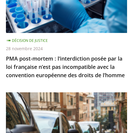
posée
par
la
loi
française
DÉCISION DE JUSTICE
n’est
28 novembre 2024
pas
PMA post-mortem : l’interdiction posée par la
incompatible
loi française n’est pas incompatible avec la
avec
convention européenne des droits de l’homme
la
convention
européenne
Stationnement
des
payant
droits
:
de
le
l’homme
Conseil