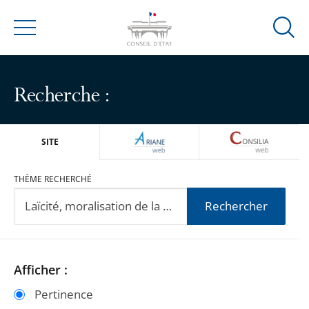
Ouvrir
Menu
la
modal
de
Recherche :
reche
ARIANEWEB
CONSILIA
SITE
THÈME RECHERCHÉ
Rechercher
Passer
Passer
Afficher :
les
les
Pertinence
filtres
filtres