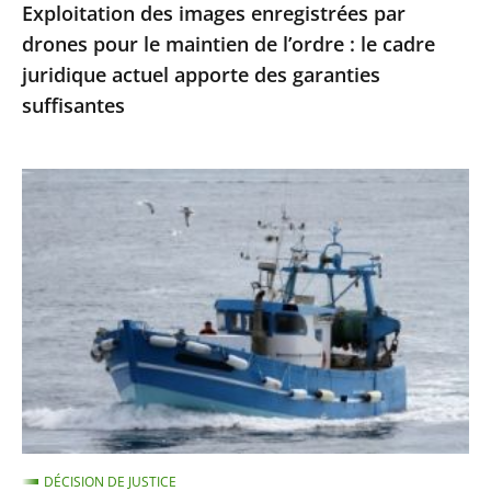
Exploitation des images enregistrées par
le
drones pour le maintien de l’ordre : le cadre
cadre
juridique actuel apporte des garanties
juridique
suffisantes
actuel
apporte
des
Protection
garanties
des
suffisantes
dauphins
et
des
marsouins
:
le
Conseil
d’État
DÉCISION DE JUSTICE
confirme