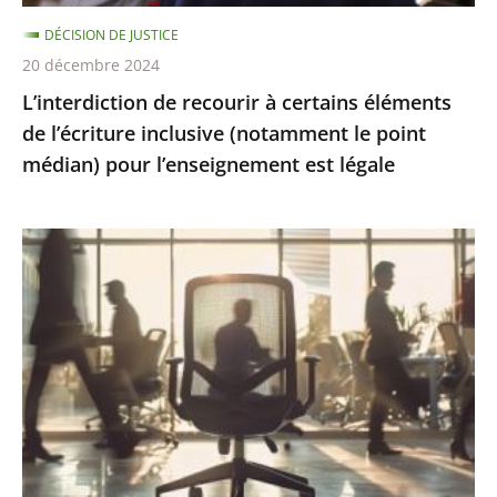
(notamment
DÉCISION DE JUSTICE
le
20 décembre 2024
point
L’interdiction de recourir à certains éléments
médian)
de l’écriture inclusive (notamment le point
pour
médian) pour l’enseignement est légale
l’enseignement
est
légale
Présomption
de
démission
en
cas
d’abandon
de
poste
: