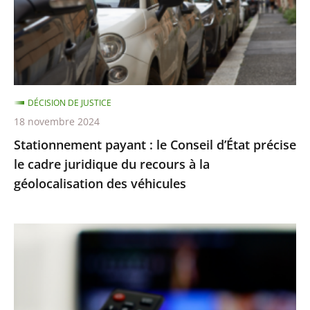
d’État
précise
le
cadre
juridique
DÉCISION DE JUSTICE
du
18 novembre 2024
recours
Stationnement payant : le Conseil d’État précise
à
le cadre juridique du recours à la
la
géolocalisation des véhicules
géolocalisation
des
véhicules
TNT
:
la
procédure
de