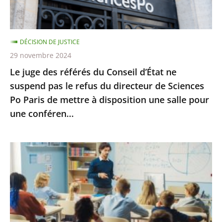
ne
suspend
pas
DÉCISION DE JUSTICE
le
29 novembre 2024
refus
Le juge des référés du Conseil d’État ne
du
suspend pas le refus du directeur de Sciences
directeur
Po Paris de mettre à disposition une salle pour
de
une conféren...
Sciences
Po
Paris
La
de
poursuite
mettre
des
à
«
disposition
groupes
une
de