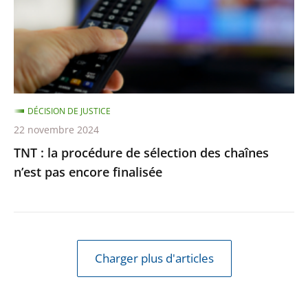
sélection
des
chaînes
n’est
pas
DÉCISION DE JUSTICE
encore
22 novembre 2024
finalisée
TNT : la procédure de sélection des chaînes
n’est pas encore finalisée
Charger plus d'articles