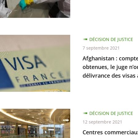
ments
es
stan
DÉCISION DE JUSTICE
urs
7 septembre 2021
Afghanistan : compte
ion
obtenues, le juge n’
délivrance des visas a
ce
e
té
s
DÉCISION DE JUSTICE
s,
ciaux
12 septembre 2021
Centres commerciaux 