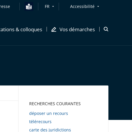
resse
FR
Accessibilité
cations & colloques
Vos démarches
Ouvrir
la
modale
de
recherche
AWEB
RECHERCHES COURANTES
déposer un recours
télérecours
carte des juridictions