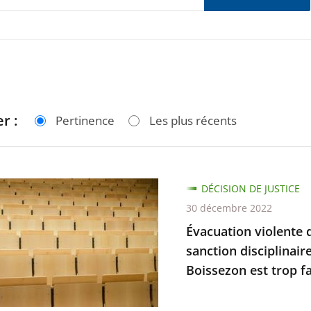
r :
Pertinence
Les plus récents
ion
DÉCISION DE JUSTICE
30 décembre 2022
Évacuation violente d
sanction disciplinair
Boissezon est trop fai
lier