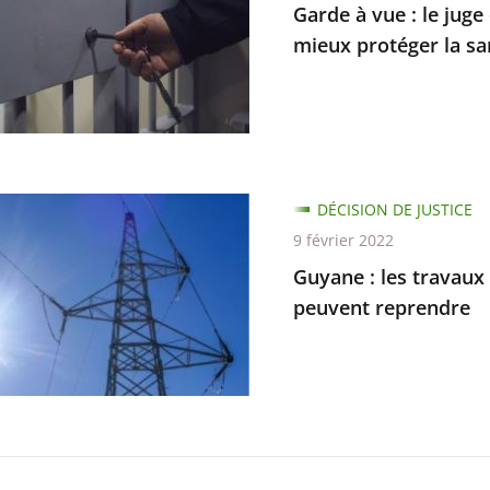
Garde à vue : le jug
e
mieux protéger la s
ns
e
DÉCISION DE JUSTICE
9 février 2022
nement
Guyane : les travaux 
s
peuvent reprendre
r
e
que
nes