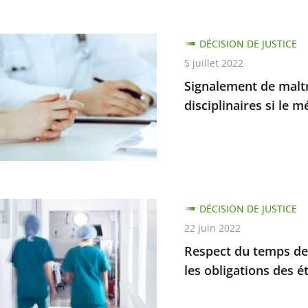
ment
DÉCISION DE JUSTICE
5 juillet 2022
tances
Signalement de maltra
n
disciplinaires si le 
naire
DÉCISION DE JUSTICE
22 juin 2022
tes
Respect du temps de tr
naires
les obligations des 
on