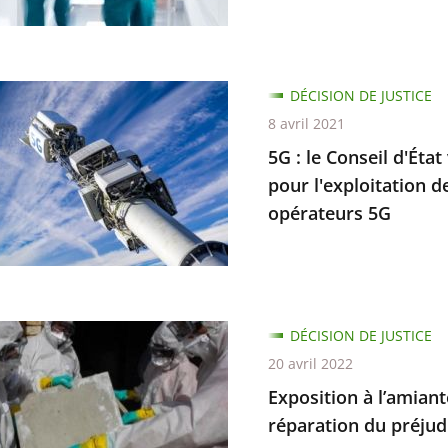
n
DÉCISION DE JUSTICE
8 avril 2021
5G : le Conseil d'Éta
pour l'exploitation 
opérateurs 5G
ons
sements
sation
ion
DÉCISION DE JUSTICE
le
20 avril 2022
te
Exposition à l’amiante
tation
réparation du préjud