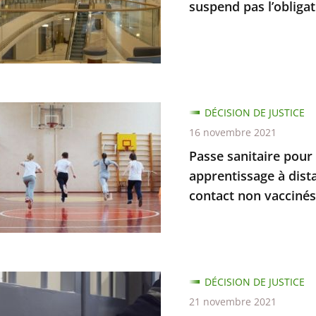
suspend pas l’obligat
ne
es
es
s
DÉCISION DE JUSTICE
e
16 novembre 2021
d
nce
Passe sanitaire pour 
apprentissage à dista
ion
contact non vaccinés
es
e
s,
DÉCISION DE JUSTICE
issage
21 novembre 2021