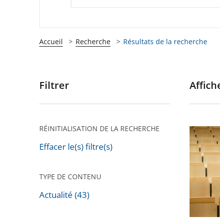
Accueil
Recherche
Résultats de la recherche
Filtrer
Affiche
Passer
les
filtres
pour
RÉINITIALISATION DE LA RECHERCHE
Évacuat
arriver
violente
Effacer le(s) filtre(s)
après
de
la
TYPE DE CONTENU
faculté
Actualité (43)
de
Montpel