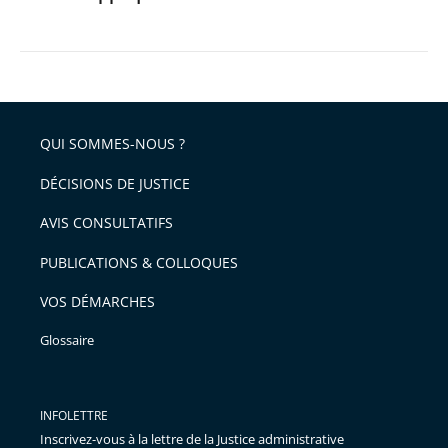
le
Conseil
d’État
a
appliqué
QUI SOMMES-NOUS ?
la
DÉCISIONS DE JUSTICE
loi
AVIS CONSULTATIFS
PUBLICATIONS & COLLOQUES
VOS DÉMARCHES
Glossaire
INFOLETTRE
Inscrivez-vous à la lettre de la Justice administrative