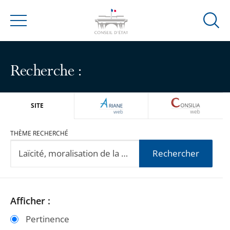
Ouvrir
Menu
la
modal
de
Recherche :
reche
ARIANEWEB
CONSILIA
SITE
THÈME RECHERCHÉ
Rechercher
Passer
Passer
Afficher :
les
les
Pertinence
filtres
filtres