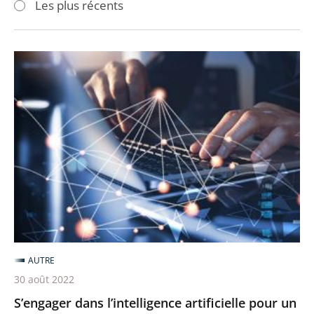
Les plus récents
pour
pour
arriver
arriver
après
avant
S’engager
dans
l’intelligence
artificielle
pour
un
meilleur
service
public
AUTRE
30 août 2022
S’engager dans l’intelligence artificielle pour un