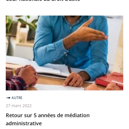
Retour
sur
5
années
de
médiation
administrative
AUTRE
27 mars 2022
Retour sur 5 années de médiation
administrative