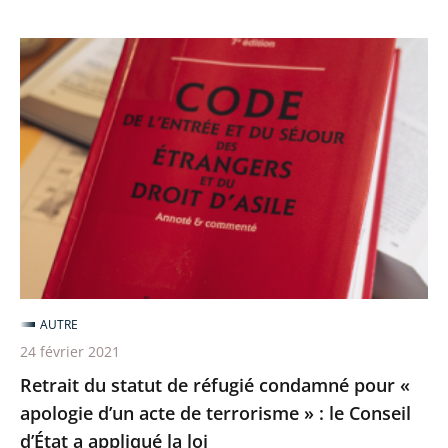
Retrait
du
statut
de
réfugié
condamné
pour
«
apologie
d’un
AUTRE
acte
24 février 2021
de
Retrait du statut de réfugié condamné pour «
terrorisme
apologie d’un acte de terrorisme » : le Conseil
»
d’État a appliqué la loi
: