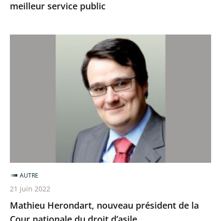
meilleur service public
Mathieu
Herondart,
nouveau
président
de
la
Cour
nationale
du
droit
AUTRE
d’asile
21 juin 2022
Mathieu Herondart, nouveau président de la
Cour nationale du droit d’asile