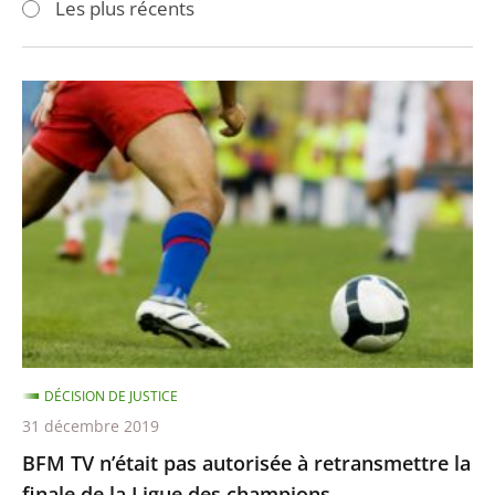
Les plus récents
pour
pour
arriver
arriver
après
avant
BFM
TV
n’était
pas
autorisée
à
retransmettre
la
finale
de
DÉCISION DE JUSTICE
la
31 décembre 2019
Ligue
BFM TV n’était pas autorisée à retransmettre la
des
finale de la Ligue des champions