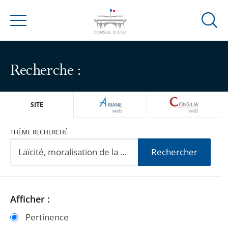
Ouvrir
Menu
la
modal
de
Recherche :
reche
ARIANEWEB
CONSILIA
SITE
THÈME RECHERCHÉ
Rechercher
Passer
Passer
Afficher :
les
les
Pertinence
filtres
filtres