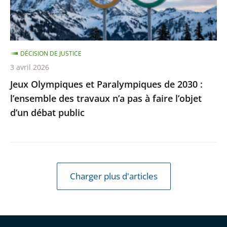
l’ensemble
des
travaux
DÉCISION DE JUSTICE
n’a
3 avril 2026
pas
Jeux Olympiques et Paralympiques de 2030 :
à
l’ensemble des travaux n’a pas à faire l’objet
faire
d’un débat public
l’objet
d’un
débat
public
Charger plus d'articles