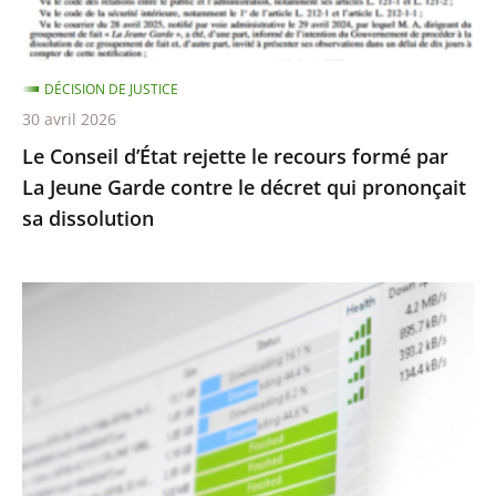
par
La
Jeune
DÉCISION DE JUSTICE
Garde
30 avril 2026
contre
Le Conseil d’État rejette le recours formé par
le
La Jeune Garde contre le décret qui prononçait
décret
sa dissolution
qui
prononçait
sa
Protection
dissolution
des
droits
d’auteur
contre
le
piratage