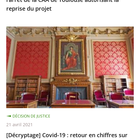
de
reprise du projet
Toulouse
autorisant
la
[Décryptage]
reprise
Covid-
du
19
projet
:
retour
en
chiffres
sur
un
an
DÉCISION DE JUSTICE
de
21 avril 2021
recours
[Décryptage] Covid-19 : retour en chiffres sur
devant