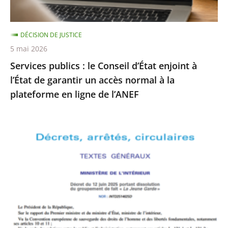
l’État
de
DÉCISION DE JUSTICE
garantir
5 mai 2026
un
Services publics : le Conseil d’État enjoint à
accès
l’État de garantir un accès normal à la
normal
plateforme en ligne de l’ANEF
à
la
plateforme
Le
en
Conseil
ligne
d’État
de
rejette
l’ANEF
le
recours
formé