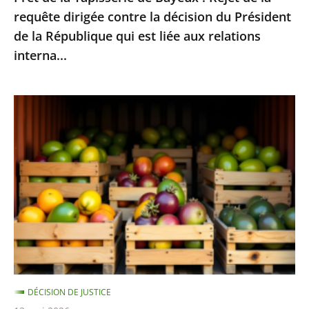
requête dirigée contre la décision du Président
la
de la République qui est liée aux relations
décision
interna...
du
Président
de
Fruits
la
et
République
légumes
qui
provenant
est
de
liée
pays
aux
hors
relations
UE
interna...
et
contenant
DÉCISION DE JUSTICE
des