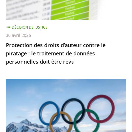
:
le
traitement
DÉCISION DE JUSTICE
de
30 avril 2026
données
Protection des droits d’auteur contre le
personnelles
piratage : le traitement de données
doit
personnelles doit être revu
être
revu
Jeux
Olympiques
et
Paralympiques
de
2030
: