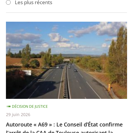
Les plus récents
pour
pour
arriver
arriver
après
avant
Autoroute
«
A69
»
:
Le
Conseil
d’État
confirme
l’arrêt
DÉCISION DE JUSTICE
de
29 juin 2026
la
Autoroute « A69 » : Le Conseil d’État confirme
CAA
l’arrêt de la CAA de Toulouse autorisant la