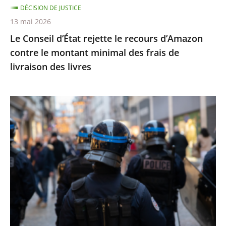
DÉCISION DE JUSTICE
minimal
13 mai 2026
des
Le Conseil d’État rejette le recours d’Amazon
frais
contre le montant minimal des frais de
de
livraison des livres
livraison
des
livres
Identification
individuelle
des
policiers
et
gendarmes
:
le
Conseil