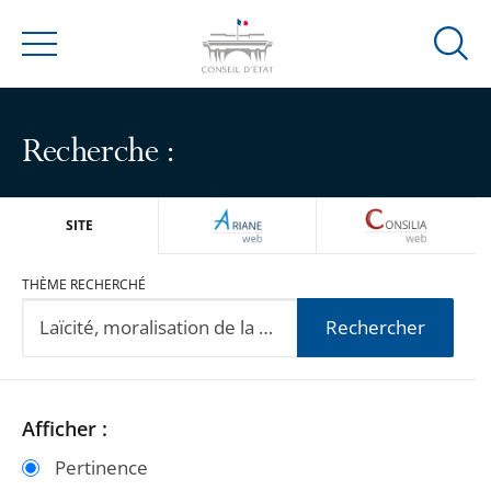
Ouvrir
Menu
la
modal
de
Recherche :
reche
ARIANEWEB
CONSILIA
SITE
THÈME RECHERCHÉ
Rechercher
Passer
Passer
Afficher :
les
les
Pertinence
filtres
filtres