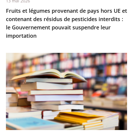
13 mai 2026
résidus
Fruits et légumes provenant de pays hors UE et
de
contenant des résidus de pesticides interdits :
pesticides
le Gouvernement pouvait suspendre leur
interdits
importation
:
le
Gouvernement
Le
pouvait
Conseil
suspendre
d’État
leur
rejette
importation
le
recours
d’Amazon
contre
le
montant