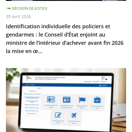
d’État
DÉCISION DE JUSTICE
enjoint
29 avril 2026
au
Identification individuelle des policiers et
ministre
gendarmes : le Conseil d’État enjoint au
de
ministre de l’intérieur d’achever avant fin 2026
l’intérieur
la mise en œ...
d’achever
avant
fin
Services
2026
publics
la
:
mise
le
en
Conseil
œ...
d’État
enjoint
à