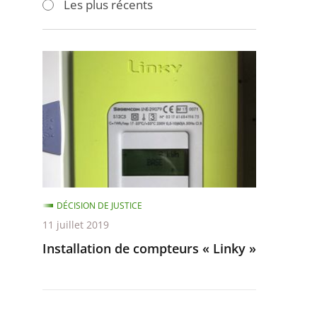
Les plus récents
pour
pour
arriver
arriver
après
avant
Installation
de
compteurs
«
Linky
»
DÉCISION DE JUSTICE
11 juillet 2019
Installation de compteurs « Linky »