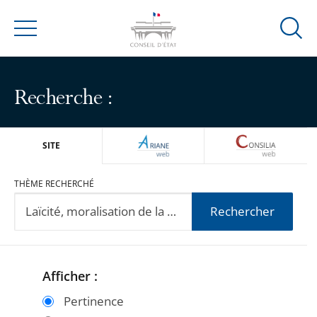
Ouvrir
Menu
la
modal
de
Recherche :
reche
ARIANEWEB
CONSILIA
SITE
THÈME RECHERCHÉ
Rechercher
Afficher :
Passer
Passer
les
les
Pertinence
filtres
filtres