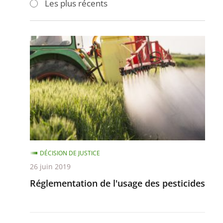
Les plus récents
pour
pour
arriver
arriver
après
avant
Réglementation
de
l'usage
des
pesticides
DÉCISION DE JUSTICE
26 juin 2019
Réglementation de l'usage des pesticides