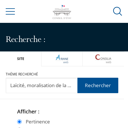
Ouvrir
Menu
la
modal
de
Recherche :
reche
ARIANEWEB
CONSILIA
SITE
THÈME RECHERCHÉ
Rechercher
Afficher :
Passer
Passer
les
les
Pertinence
filtres
filtres