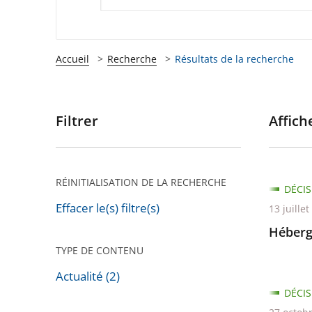
Accueil
Recherche
Résultats de la recherche
Filtrer
Affiche
Passer
les
filtres
pour
RÉINITIALISATION DE LA RECHERCHE
DÉCIS
arriver
Effacer le(s) filtre(s)
13 juille
après
Héberg
TYPE DE CONTENU
Actualité (2)
DÉCIS