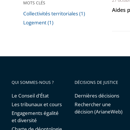
27 octob
MOTS CLÉS
Aides 
Collectivités territoriales (1)
Logement (1)
Passer
les
filtres
pour
arriver
avant
QUI SOMMES-NOUS ?
DÉCISIONS DE JUSTICE
Le Conseil d'État
Dernières décisions
Les tribunaux et cours
Rechercher une
décision (ArianeWeb)
Engagements égalité
et diversité
Charte de déontologie