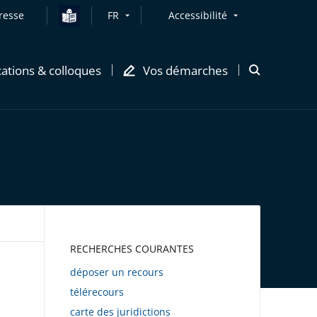
resse
FR
Accessibilité
cations & colloques
Vos démarches
Ouvrir
la
modale
de
recherche
AWEB
RECHERCHES COURANTES
déposer un recours
télérecours
carte des juridictions