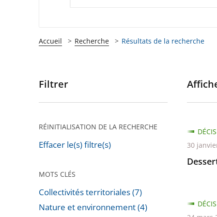
Accueil
Recherche
Résultats de la recherche
Filtrer
Affiche
Passer
les
filtres
pour
RÉINITIALISATION DE LA RECHERCHE
DÉCIS
arriver
Effacer le(s) filtre(s)
30 janvie
après
Dessert
MOTS CLÉS
Collectivités territoriales (7)
DÉCIS
Nature et environnement (4)