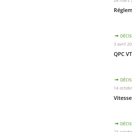
24 mars 
Passer
les
Réglem
filtres
pour
arriver
DÉCIS
avant
3 avril 2
QPC V
DÉCIS
14 octob
Vitesse
DÉCIS
23 octob