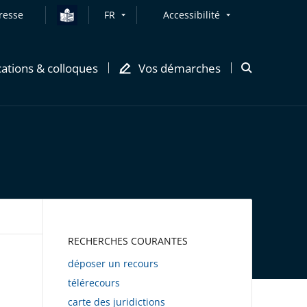
resse
FR
Accessibilité
cations & colloques
Vos démarches
Ouvrir
la
modale
de
recherche
AWEB
RECHERCHES COURANTES
déposer un recours
télérecours
carte des juridictions