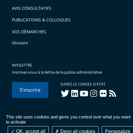
AVIS CONSULTATIFS
PUBLICATIONS & COLLOQUES
VOS DÉMARCHES
Glossaire
INFOLETTRE
Inscrivez-vous à la lettre de la Justice administrative
SUIVEZ LE CONSEIL D'ETAT
S'inscrire
twitter
linkedIn
youtube
instagram
flickr
rss
This site uses cookies and gives you control over what you want
© Conseil d'État 2026 -
Mentions légales
-
Cookies
-
Données
to activate
personnelles
-
Publications administratives
-
Accessibilité :
partiellement conforme
OK, accept all
Deny all cookies
Personalize