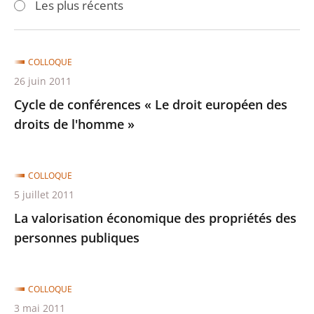
Les plus récents
pour
pour
arriver
arriver
après
avant
COLLOQUE
26 juin 2011
Cycle de conférences « Le droit européen des
droits de l'homme »
COLLOQUE
5 juillet 2011
La valorisation économique des propriétés des
personnes publiques
COLLOQUE
3 mai 2011