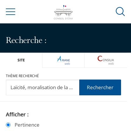
Ouvrir
Menu
la
modal
de
Recherche :
reche
ARIANEWEB
CONSILIA
SITE
THÈME RECHERCHÉ
Rechercher
Passer
Passer
Afficher :
les
les
Pertinence
filtres
filtres