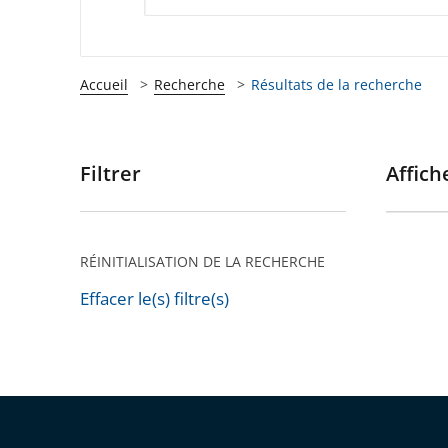
Accueil
Recherche
Résultats de la recherche
Filtrer
Affiche
Passer
les
filtres
pour
RÉINITIALISATION DE LA RECHERCHE
arriver
Effacer le(s) filtre(s)
après
Passer
les
filtres
pour
arriver