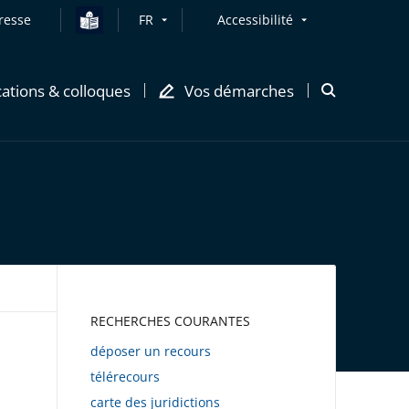
resse
FR
Accessibilité
cations & colloques
Vos démarches
Ouvrir
la
modale
de
recherche
AWEB
RECHERCHES COURANTES
déposer un recours
télérecours
carte des juridictions