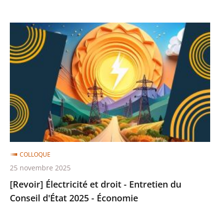
[Revoir]
Électricité
et
droit
-
Entretien
du
Conseil
d'État
2025
COLLOQUE
-
25 novembre 2025
Économie
[Revoir] Électricité et droit - Entretien du
Conseil d'État 2025 - Économie