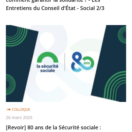
Les
Entretiens du Conseil d'État - Social 2/3
Entretiens
du
Conseil
[Revoir]
d'État
80
-
ans
Social
de
2/3
la
Sécurité
sociale
:
construire,
dialoguer,
COLLOQUE
réformer
26 mars 2025
-
[Revoir] 80 ans de la Sécurité sociale :
Les