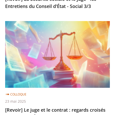
Entretiens du Conseil d'État - Social 3/3
-
Social
3/3
[Revoir]
Le
juge
et
le
contrat
:
regards
croisés
du
COLLOQUE
Conseil
23 mai 2025
d'État
[Revoir] Le juge et le contrat : regards croisés
et