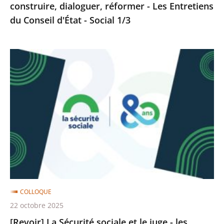
construire, dialoguer, réformer - Les Entretiens
Entretiens
du Conseil d'État - Social 1/3
du
Conseil
d'État
[Revoir]
-
La
Social
Sécurité
1/3
sociale
et
le
juge
-
les
Entretiens
COLLOQUE
du
22 octobre 2025
Conseil
[Revoir] La Sécurité sociale et le juge - les
d'État