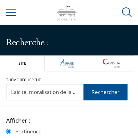
Ouvrir
Menu
la
modal
de
Recherche :
reche
ARIANEWEB
CONSILIA
SITE
THÈME RECHERCHÉ
Rechercher
Passer
Passer
Afficher :
les
les
Pertinence
filtres
filtres