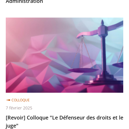
Administration
2025-
Administration
[Revoir]
Colloque
"Le
Défenseur
des
droits
et
le
juge"
COLLOQUE
7 février 2025
[Revoir] Colloque "Le Défenseur des droits et le
juge"