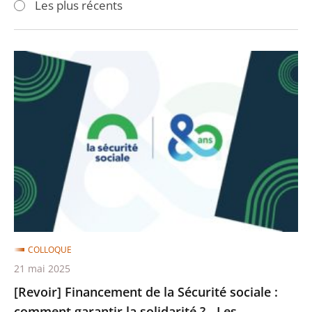
Les plus récents
pour
pour
arriver
arriver
après
avant
[Revoir]
Financement
de
la
Sécurité
sociale
:
comment
garantir
la
COLLOQUE
solidarité
21 mai 2025
?
[Revoir] Financement de la Sécurité sociale :
-
comment garantir la solidarité ? - Les