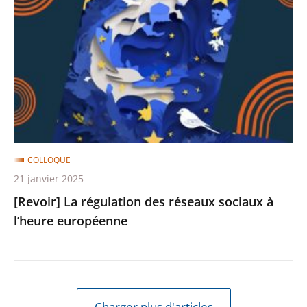
régulation
des
réseaux
sociaux
à
l’heure
européenne
COLLOQUE
21 janvier 2025
[Revoir] La régulation des réseaux sociaux à
l’heure européenne
Charger plus d'articles