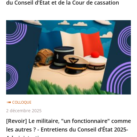
du Conseil d'État et de la Cour de cassation
de
la
Cour
[Revoir]
de
Le
cassation
militaire,
"un
fonctionnaire"
comme
les
autres
?
-
COLLOQUE
Entretiens
2 décembre 2025
du
[Revoir] Le militaire, "un fonctionnaire" comme
Conseil
les autres ? - Entretiens du Conseil d’État 2025-
d’État