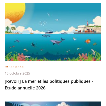
[Revoir]
La
mer
et
les
politiques
publiques
-
Etude
annuelle
COLLOQUE
2026
15 octobre 2025
[Revoir] La mer et les politiques publiques -
Etude annuelle 2026
[Revoir]