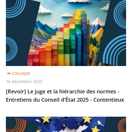
Le
juge
et
la
hiérarchie
des
normes
-
Entretiens
COLLOQUE
du
16 décembre 2025
Conseil
[Revoir] Le juge et la hiérarchie des normes -
d'État
Entretiens du Conseil d'État 2025 - Contentieux
2025
-
[Revoir]
Contentieux
La