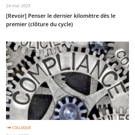
24 mai 2023
[Revoir] Penser le dernier kilomètre dès le
premier (clôture du cycle)
[Revoir]
De
la
régulation
à
la
compliance
:
quel
rôle
COLLOQUE
pour