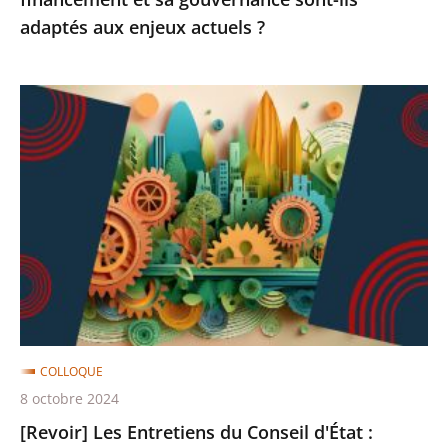
ils
adaptés aux enjeux actuels ?
adaptés
aux
enjeux
[Revoir]
actuels
Les
?
Entretiens
du
Conseil
d'État
:
quelle
ingénierie
normative
COLLOQUE
au
8 octobre 2024
service
[Revoir] Les Entretiens du Conseil d'État :
de