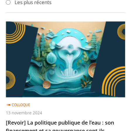
Les plus récents
pour
pour
arriver
arriver
après
avant
[Revoir]
La
politique
publique
de
l’eau
:
son
financement
et
COLLOQUE
sa
13 novembre 2024
gouvernance
[Revoir] La politique publique de l’eau : son
sont-
financement et sa gouvernance sont-ils