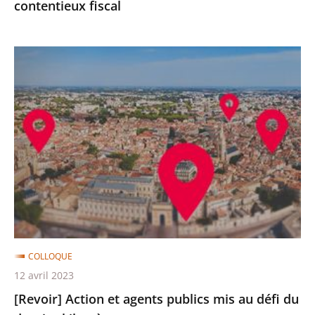
contentieux fiscal
[Revoir]
Action
et
agents
publics
mis
au
défi
du
dernier
kilomètre
COLLOQUE
12 avril 2023
[Revoir] Action et agents publics mis au défi du