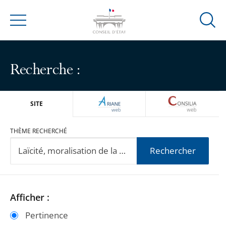
Ouvrir
Menu
la
modal
de
Recherche :
reche
ARIANEWEB
CONSILIA
SITE
THÈME RECHERCHÉ
Rechercher
Passer
Passer
Afficher :
les
les
Pertinence
filtres
filtres