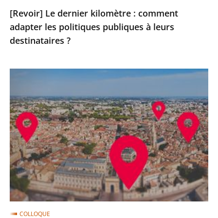
destinataires
[Revoir] Le dernier kilomètre : comment
?
adapter les politiques publiques à leurs
destinataires ?
[Revoir]
Penser
le
dernier
kilomètre
dès
le
premier
(clôture
du
cycle)
COLLOQUE