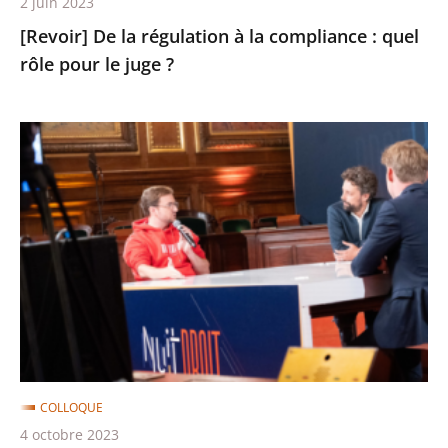
2 juin 2023
le
[Revoir] De la régulation à la compliance : quel
juge
rôle pour le juge ?
?
[Revoir]
Nuit
du
Droit
:
le
Conseil
d’État
(re)fait
sa
COLLOQUE
télé
4 octobre 2023
!