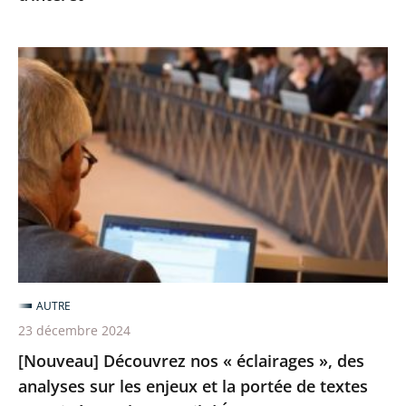
d’intérêt
[Nouveau]
Découvrez
nos
«
éclairages
»,
des
analyses
sur
les
AUTRE
enjeux
23 décembre 2024
et
[Nouveau] Découvrez nos « éclairages », des
la
analyses sur les enjeux et la portée de textes
portée