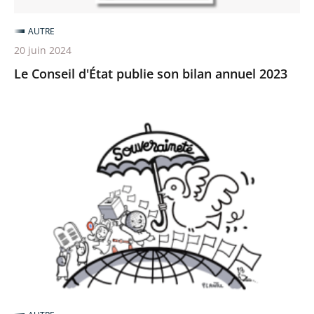
AUTRE
20 juin 2024
Le Conseil d'État publie son bilan annuel 2023
Étude
annuelle
2024
«
La
souveraineté
»
:
une
réalité