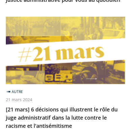
au
quotidien
[21
mars]
6
décisions
qui
illustrent
le
rôle
du
AUTRE
juge
21 mars 2024
administratif
[21 mars] 6 décisions qui illustrent le rôle du
dans
juge administratif dans la lutte contre le
la
racisme et l'antisémitisme
lutte