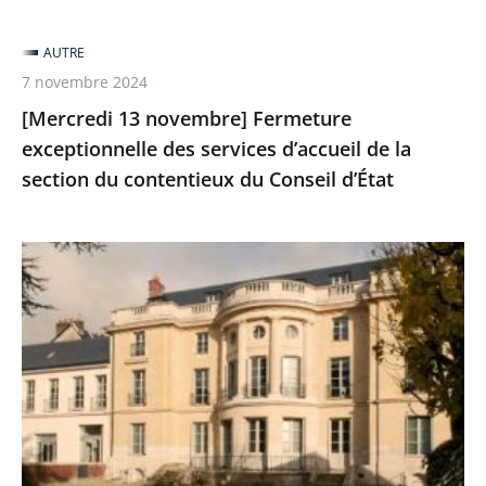
AUTRE
7 novembre 2024
[Mercredi 13 novembre] Fermeture
exceptionnelle des services d’accueil de la
section du contentieux du Conseil d’État
Un
mois,
une
juridiction
:
le
tribunal
administratif