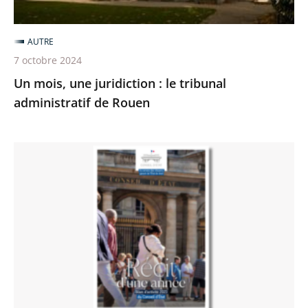
de
Rouen
AUTRE
7 octobre 2024
Un mois, une juridiction : le tribunal
administratif de Rouen
Le
Conseil
d'État
publie
son
bilan
annuel
2023