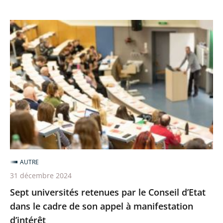
contre
le
Sept
racisme
universités
et
retenues
l'antisémitisme
par
le
Conseil
d’Etat
dans
le
cadre
AUTRE
de
31 décembre 2024
son
Sept universités retenues par le Conseil d’Etat
appel
dans le cadre de son appel à manifestation
à
d’intérêt
manifestation