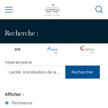
Ouvrir
Menu
la
modal
de
Recherche :
reche
ARIANEWEB
CONSILIA
SITE
THÈME RECHERCHÉ
Rechercher
Passer
Passer
Afficher :
les
les
Pertinence
filtres
filtres