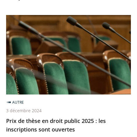
Prix
de
thèse
en
droit
public
2025
:
les
inscriptions
AUTRE
sont
3 décembre 2024
ouvertes
Prix de thèse en droit public 2025 : les
inscriptions sont ouvertes