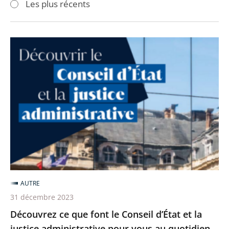
Les plus récents
pour
pour
arriver
arriver
après
avant
Découvrez
ce
que
font
le
Conseil
d’État
et
la
justice
AUTRE
administrative
31 décembre 2023
pour
Découvrez ce que font le Conseil d’État et la
vous
justice administrative pour vous au quotidien