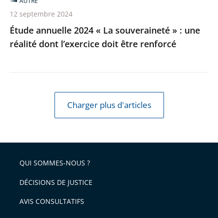
AUTRE
dont
12 septembre 2024
l’exercice
Étude annuelle 2024 « La souveraineté » : une
doit
réalité dont l’exercice doit être renforcé
être
renforcé
Charger plus d'articles
QUI SOMMES-NOUS ?
DÉCISIONS DE JUSTICE
AVIS CONSULTATIFS