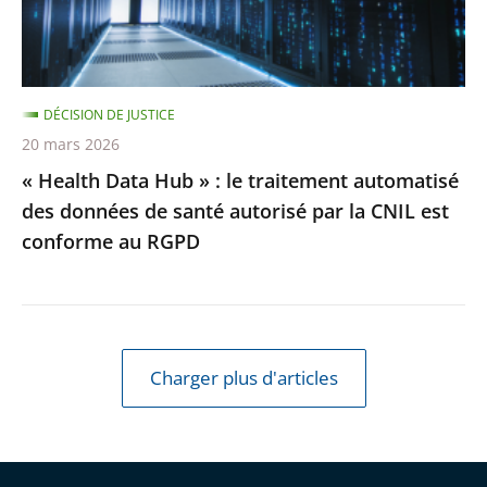
traitement
automatisé
des
DÉCISION DE JUSTICE
données
20 mars 2026
de
« Health Data Hub » : le traitement automatisé
santé
des données de santé autorisé par la CNIL est
autorisé
conforme au RGPD
par
la
CNIL
est
conforme
Charger plus d'articles
au
RGPD