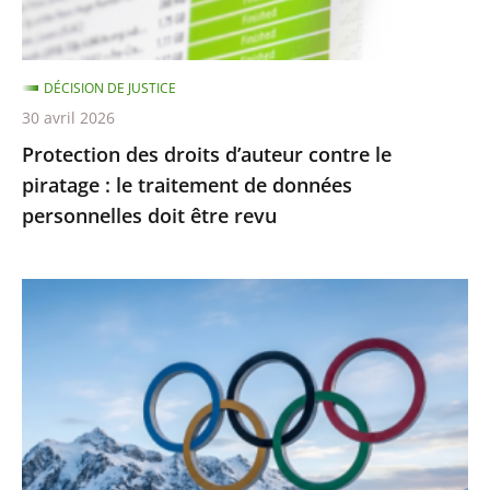
:
le
traitement
DÉCISION DE JUSTICE
de
30 avril 2026
données
Protection des droits d’auteur contre le
personnelles
piratage : le traitement de données
doit
personnelles doit être revu
être
revu
Jeux
Olympiques
et
Paralympiques
de
2030
: