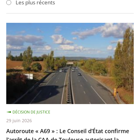
Les plus récents
pour
pour
arriver
arriver
après
avant
Autoroute
«
A69
»
:
Le
Conseil
d’État
confirme
l’arrêt
DÉCISION DE JUSTICE
de
29 juin 2026
la
Autoroute « A69 » : Le Conseil d’État confirme
CAA
l’arrêt de la CAA de Toulouse autorisant la