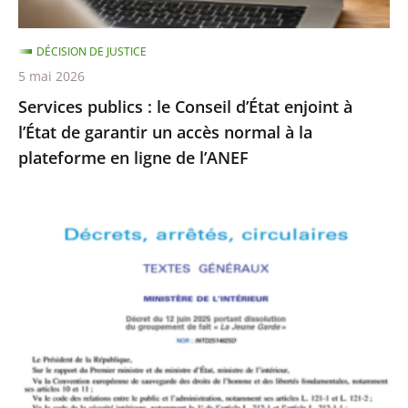
l’État
de
DÉCISION DE JUSTICE
garantir
5 mai 2026
un
Services publics : le Conseil d’État enjoint à
accès
l’État de garantir un accès normal à la
normal
plateforme en ligne de l’ANEF
à
la
plateforme
Le
en
Conseil
ligne
d’État
de
rejette
l’ANEF
le
recours
formé
par