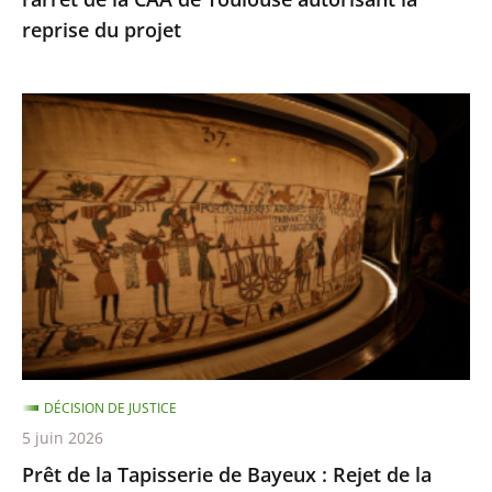
de
reprise du projet
Toulouse
autorisant
la
Prêt
reprise
de
du
la
projet
Tapisserie
de
Bayeux
:
Rejet
de
la
DÉCISION DE JUSTICE
requête
5 juin 2026
dirigée
Prêt de la Tapisserie de Bayeux : Rejet de la
contre