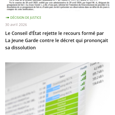
La
Jeune
DÉCISION DE JUSTICE
Garde
30 avril 2026
contre
Le Conseil d’État rejette le recours formé par
le
La Jeune Garde contre le décret qui prononçait
décret
sa dissolution
qui
prononçait
sa
Protection
dissolution
des
droits
d’auteur
contre
le
piratage