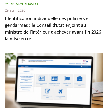
DÉCISION DE JUSTICE
enjoint
29 avril 2026
au
Identification individuelle des policiers et
ministre
gendarmes : le Conseil d’État enjoint au
de
ministre de l’intérieur d’achever avant fin 2026
l’intérieur
la mise en œ...
d’achever
avant
fin
Services
2026
publics
la
:
mise
le
en
Conseil
œ...
d’État
enjoint
à