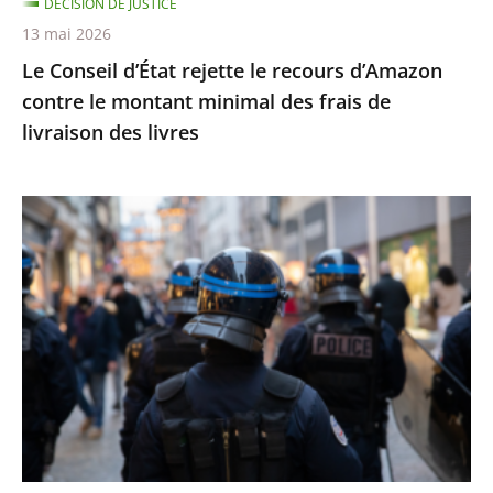
DÉCISION DE JUSTICE
minimal
13 mai 2026
des
Le Conseil d’État rejette le recours d’Amazon
frais
contre le montant minimal des frais de
de
livraison des livres
livraison
des
livres
Identification
individuelle
des
policiers
et
gendarmes
:
le
Conseil
d’État