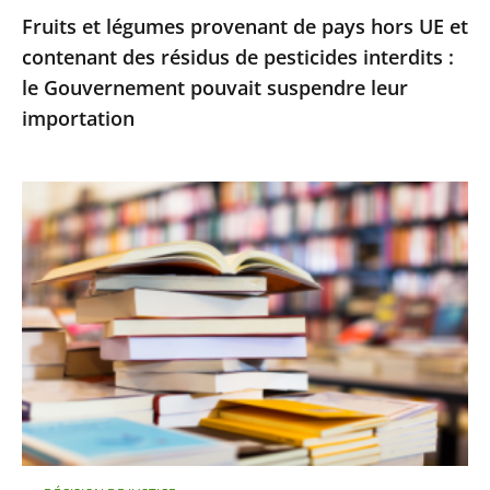
Fruits et légumes provenant de pays hors UE et
de
contenant des résidus de pesticides interdits :
pesticides
le Gouvernement pouvait suspendre leur
interdits
importation
:
le
Gouvernement
Le
pouvait
Conseil
suspendre
d’État
leur
rejette
importation
le
recours
d’Amazon
contre
le
montant