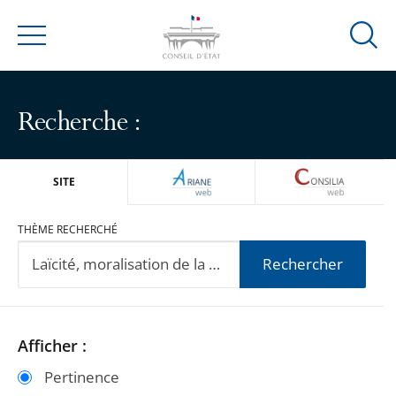
Ouvrir
Menu
la
modal
de
Recherche :
reche
ARIANEWEB
CONSILIA
SITE
THÈME RECHERCHÉ
Rechercher
Passer
Passer
Afficher :
les
les
Pertinence
filtres
filtres