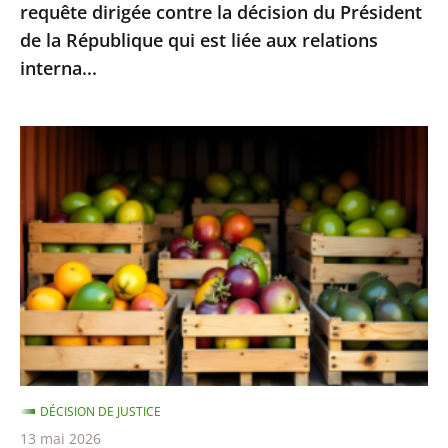
requête dirigée contre la décision du Président
la
de la République qui est liée aux relations
décision
interna...
du
Président
de
Fruits
la
et
République
légumes
qui
provenant
est
de
liée
pays
aux
hors
relations
UE
interna...
et
contenant
DÉCISION DE JUSTICE
des
13 mai 2026
résidus