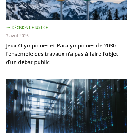
l’ensemble
des
travaux
DÉCISION DE JUSTICE
n’a
3 avril 2026
pas
Jeux Olympiques et Paralympiques de 2030 :
à
l’ensemble des travaux n’a pas à faire l’objet
faire
d’un débat public
l’objet
d’un
débat
«
public
Health
Data
Hub
»
:
le