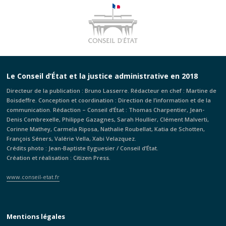
en
compétences
CHRU
humanitaire
termes
dont
que
mais
de
ne
des
que
perte
disposent
conclusions
cette
de
pas
du
atteinte
perception
l’ensemble
rapport
n’était
Le Conseil d’État et la justice administrative en 2018
des
des
du
ni
Directeur de la publication : Bruno Lasserre. Rédacteur en chef : Martine de
liens
collectivités
collège
suffisamment
Boisdeffre. Conception et coordination : Direction de l’information et de la
entre
de
d’experts,
grave,
communication. Rédaction – Conseil d’État : Thomas Charpentier, Jean-
petite
la
la
ni
Denis Combrexelle, Philippe Gazagnes, Sarah Houllier, Clément Malverti,
délinquance
même
poursuite
manifestement
Corinne Mathey, Carmela Riposa, Nathalie Roubellat, Katia de Schotten,
et
catégorie
des
illégale
François Séners, Valérie Vella, Xabi Velazquez.
Crédits photo : Jean-Baptiste Eyguesier / Conseil d’État.
terrorisme,
constituait
traitements
eu
Création et réalisation : Citizen Press.
et
une
était
égard
de
réelle
susceptible,
au
www.conseil-etat.fr
rigidité
souplesse
en
caractère
de
de
l’état
très
gestion.
nature
de
limité
Mentions légales
à
la
de