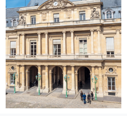
ÉDITORIAL
Une année marquante pour la
juridiction administrative
L’année 2018 a été une année marquante pour la
juridiction administrative, placée sous le sceau de la
continuité autant que de la transformation.
Le bilan
statistique qui vous est présenté dans les pages suivantes
reflète d’abord la persistance d’une demande de justice
forte, une tendance observable sur le long terme. L’activité
des juridictions administratives est ainsi restée très
dynamique avec une progression du nombre de nouveaux
recours de plus de 8 % en première instance et en appel,
et de plus de 9 % devant la Cour nationale du droit d’asile.