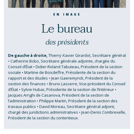
point,
à
moyens
Il
il
la
de
a
EN IMAGE
a
Corse,
suppléance
considéré
Le bureau
cependant
le
de
que
attiré
Conseil
ses
l’arrêté
l’attention
d’État
fonctions
litigieux
des présidents
du
a
vitales,
portait
Gouvernement
estimé
et
indirectement
De gauche à droite,
Thierry-Xavier Girardot, Secrétaire général
sur
que
en
mais
• Catherine Bobo, Secrétaire générale adjointe, chargée du
les
la
l’absence
nécessairement
Conseil d’État • Didier-Roland Tabuteau, Président de la section
risques
possibilité
de
atteinte
sociale • Martine de Boisdeffre, Présidente de la section du
rapport et des études • Jean Gaeremynck, Président de la
que
donnée
contestation
à
section des finances • Bruno Lasserre, Vice-président du Conseil
peut
aux
sérieuse
la
d’État • Sylvie Hubac, Présidente de la section de l’Intérieur •
engendrer
collectivités
tant
liberté
Jacques Arrighi de Casanova, Président de la section de
la
territoriales
de
fondamentale
l’administration • Philippe Martin, Président de la section des
création
de
l’analyse
d’aider
travaux publics • David Moreau, Secrétaire général adjoint,
chargé des juridictions administratives • Jean-Denis Combrexelle,
d’une
se
médicale
autrui
Président de la section du contentieux.
structure
voir
des
dans
spécialisée,
attribuer
services
un
notamment
des
du
but