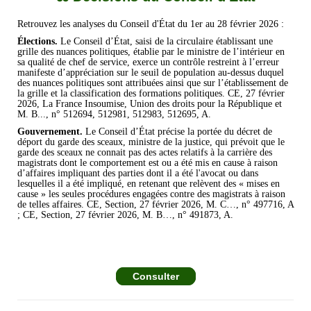
Retrouvez les analyses du Conseil d'État du 1er au 28 février 2026 :
Élections.
Le Conseil d’État, saisi de la circulaire établissant une
grille des nuances politiques, établie par le ministre de l’intérieur en
sa qualité de chef de service, exerce un contrôle restreint à l’erreur
manifeste d’appréciation sur le seuil de population au-dessus duquel
des nuances politiques sont attribuées ainsi que sur l’établissement de
la grille et la classification des formations politiques. CE, 27 février
2026, La France Insoumise, Union des droits pour la République et
M. B..., n° 512694, 512981, 512983, 512695, A.
Gouvernement.
Le Conseil d’État précise la portée du décret de
déport du garde des sceaux, ministre de la justice, qui prévoit que le
garde des sceaux ne connait pas des actes relatifs à la carrière des
magistrats dont le comportement est ou a été mis en cause à raison
d’affaires impliquant des parties dont il a été l'avocat ou dans
lesquelles il a été impliqué, en retenant que relèvent des « mises en
cause » les seules procédures engagées contre des magistrats à raison
de telles affaires. CE, Section, 27 février 2026, M. C…, n° 497716, A
; CE, Section, 27 février 2026, M. B…, n° 491873, A.
Consulter