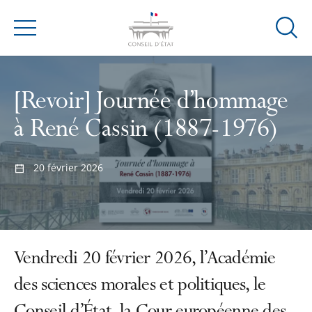
Ouvrir
Menu
la
modal
de
[Revoir] Journée d’hommage
reche
à René Cassin (1887-1976)
20 février 2026
Vendredi 20 février 2026, l’Académie
des sciences morales et politiques, le