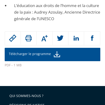
L’éducation aux droits de l’homme et la culture
de la paix : Audrey Azoulay, Ancienne Directrice
générale de l’UNESCO
Passer
Augmenter
le
ou
réduire
partage
la
taille
de
Télécharger le programme
de
la
l'article
police
PDF - 1 MB
pour
Passer
arriver
le
après
partage
de
QUI SOMMES-NOUS ?
l'article
pour