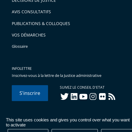
DÉCISIONS DE JUSTICE
arriver
AVIS CONSULTATIFS
avant
PUBLICATIONS & COLLOQUES
VOS DÉMARCHES
Glossaire
INFOLETTRE
Inscrivez-vous à la lettre de la Justice administrative
SUIVEZ LE CONSEIL D'ETAT
S'inscrire
twitter
linkedIn
youtube
instagram
flickr
rss
This site uses cookies and gives you control over what you want
© Conseil d'État 2026 -
Mentions légales
-
Cookies
-
Données
to activate
personnelles
-
Publications administratives
-
Accessibilité :