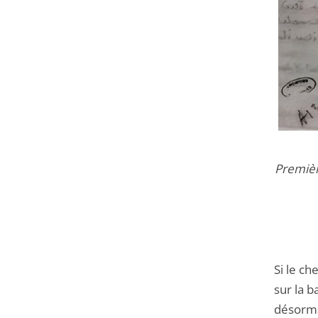
Premièr
Si le ch
sur la b
désorma