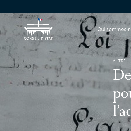
Qui sommes-n
AUTRE
De
pou
l’a