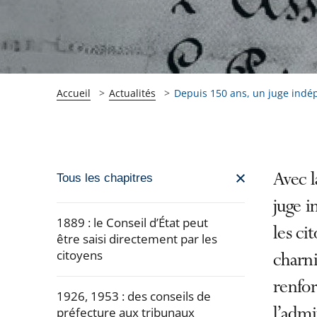
Accueil
Actualités
Depuis 150 ans, un juge indé
Passer
Avec l
Tous les chapitres
la
juge i
navigation
1889 : le Conseil d’État peut
les ci
de
être saisi directement par les
citoyens
l'article
charni
pour
renfor
arriver
1926, 1953 : des conseils de
préfecture aux tribunaux
l’admi
après