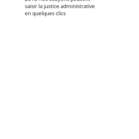
saisir la justice administrative
en quelques clics
Passer
la
navigation
de
l'article
pour
arriver
avant