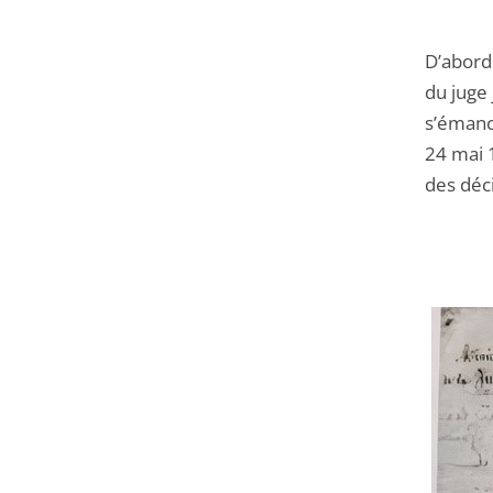
D’abord 
du juge 
s’émanci
24 mai 1
des déci