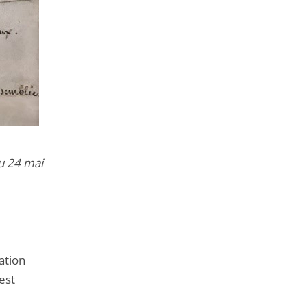
du 24 mai
ration
est