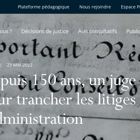
Plateforme pédagogique
Nous rejoindre
Espace P
ous ?
Décisions de justice
Avis consultatifs
Publi
23 MAI 2022
puis 150 ans, un juge
r trancher les litiges
dministration