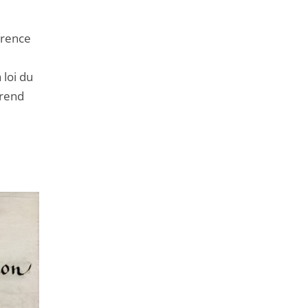
érence
 loi du
 rend