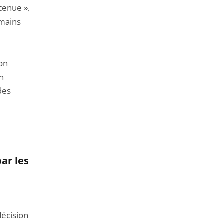
etenue »,
 mains
son
un
des
ar les
décision