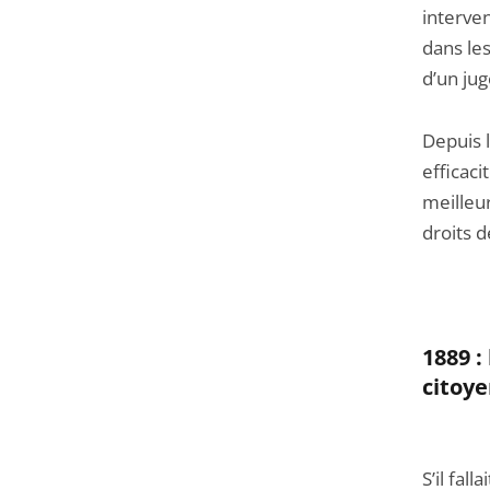
interven
dans les
d’un jug
Depuis l
efficac
meilleur
droits d
1889 :
citoy
S’il fal