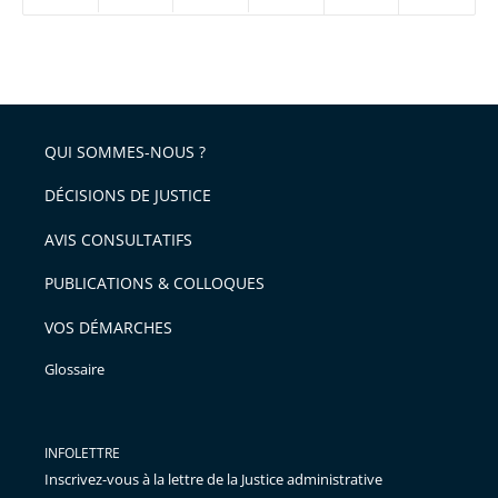
ou
réduire
partage
Passer
la
taille
de
le
de
la
l'article
partage
police
pour
de
arriver
QUI SOMMES-NOUS ?
l'article
après
pour
DÉCISIONS DE JUSTICE
arriver
AVIS CONSULTATIFS
avant
PUBLICATIONS & COLLOQUES
VOS DÉMARCHES
Glossaire
INFOLETTRE
Inscrivez-vous à la lettre de la Justice administrative