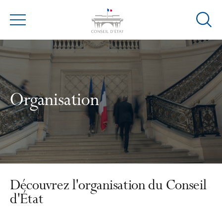
Ouvrir
Menu
la
modal
de
reche
Organisation
Découvrez l'organisation du Conseil
d'État