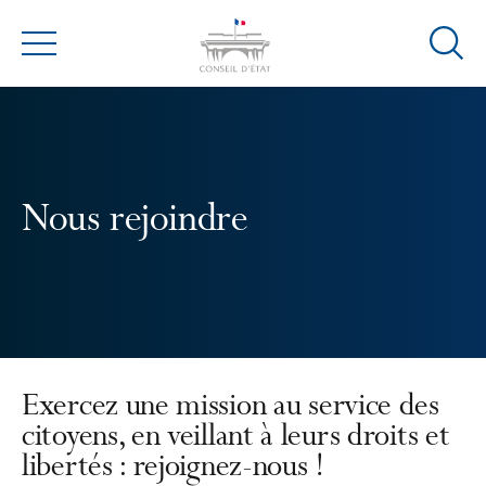
Ouvrir
Menu
la
modal
de
reche
Nous rejoindre
Exercez une mission au service des
citoyens, en veillant à leurs droits et
libertés : rejoignez-nous !