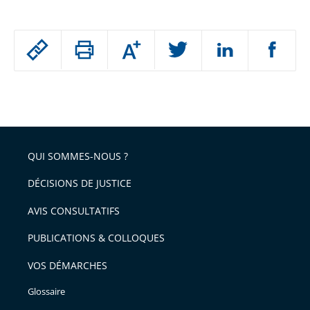
Passer
Augmenter
le
ou
réduire
partage
Passer
la
taille
de
le
de
la
l'article
partage
police
pour
de
arriver
QUI SOMMES-NOUS ?
l'article
après
pour
DÉCISIONS DE JUSTICE
arriver
AVIS CONSULTATIFS
avant
PUBLICATIONS & COLLOQUES
VOS DÉMARCHES
Glossaire