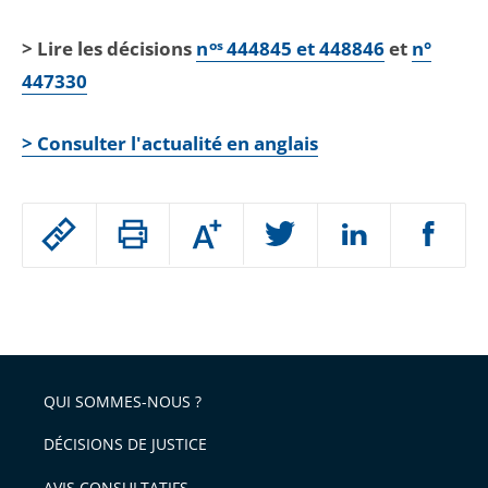
> Lire les décisions
n
os
444845 et 448846
et
n°
447330
> Consulter l'actualité en anglais
Passer
Augmenter
le
ou
réduire
partage
Passer
la
taille
de
le
de
la
l'article
partage
police
pour
de
arriver
QUI SOMMES-NOUS ?
l'article
après
pour
DÉCISIONS DE JUSTICE
arriver
AVIS CONSULTATIFS