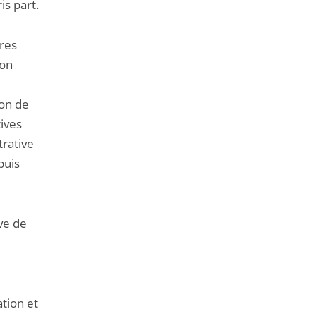
is part.
ires
son
son de
ives
trative
puis
ve de
ation et