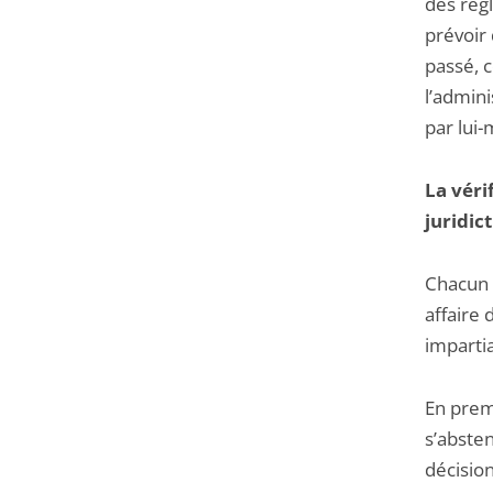
des règl
prévoir 
passé, 
l’admini
par lui
La véri
juridic
Chacun 
affaire
impartia
En premi
s’absten
décision