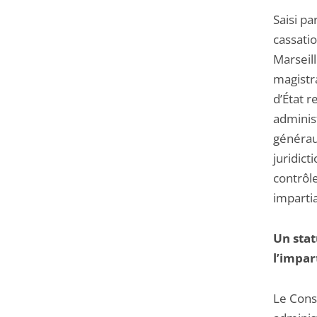
Saisi p
cassati
Marseil
magistr
d’État r
administ
généraux
juridict
contrôl
impartia
Un stat
l’impar
Le Conse