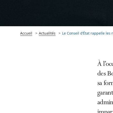
Accueil
Actualités
Le Conseil d’État rappelle les r
Passer
Passer
À l’o
la
la
des Bo
navigation
navigation
sa for
de
de
l'article
l'article
garant
pour
pour
admini
arriver
arriver
impart
après
avant