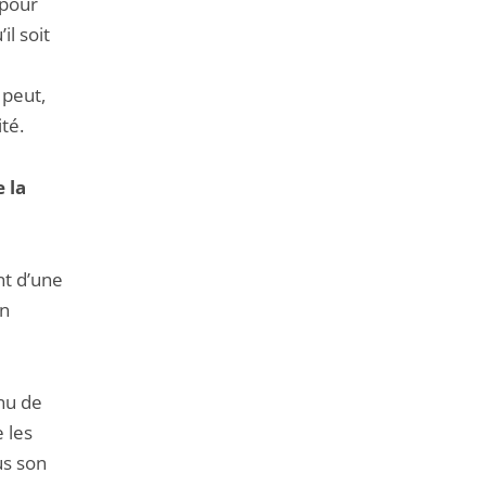
 pour
il soit
 peut,
té.
 la
nt d’une
on
enu de
 les
us son