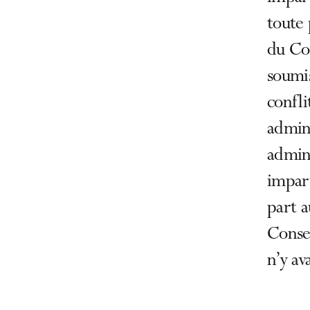
toute 
du Con
soumis
confli
admini
admini
impart
part a
Consei
n’y av