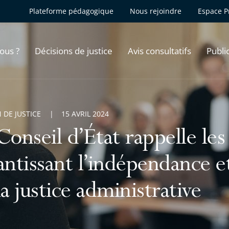
Plateforme pédagogique
Nous rejoindre
Espace P
ous ?
Décisions de justice
Avis consultatifs
Publi
 DE JUSTICE
15 AVRIL 2024
Conseil d’État rappelle les
antissant l’indépendance et
la justice administrative