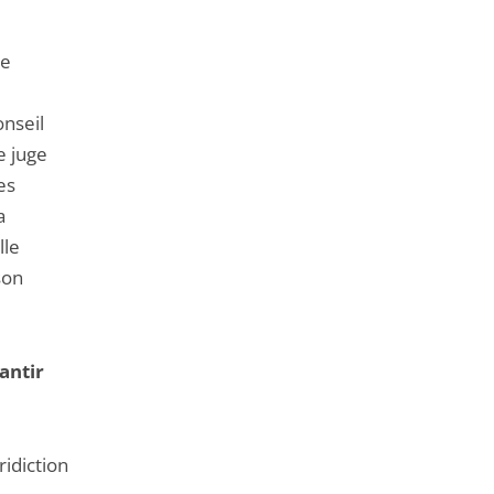
de
onseil
e juge
es
a
lle
son
antir
ridiction