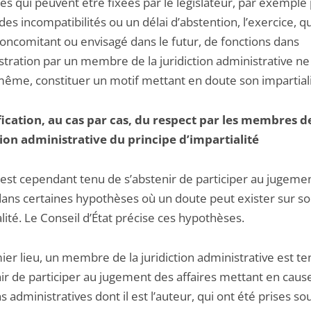
es qui peuvent être fixées par le législateur, par exemple
des incompatibilités ou un délai d’abstention, l’exercice, qu’
concomitant ou envisagé dans le futur, de fonctions dans
stration par un membre de la juridiction administrative ne
-même, constituer un motif mettant en doute son impartiali
fication, au cas par cas, du respect par les membres de
tion administrative du principe d’impartialité
est cependant tenu de s’abstenir de participer au jugeme
 dans certaines hypothèses où un doute peut exister sur s
lité. Le Conseil d’État précise ces hypothèses.
er lieu, un membre de la juridiction administrative est t
ir de participer au jugement des affaires mettant en cause
s administratives dont il est l’auteur, qui ont été prises so