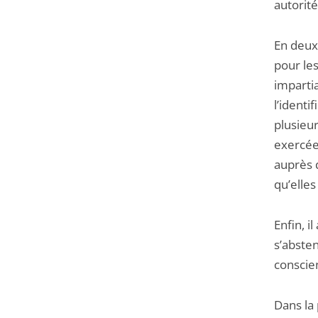
autorité
En deuxi
pour le
impartia
l’identi
plusieu
exercées
auprès d
qu’elles
Enfin, i
s’absten
conscien
Dans la 