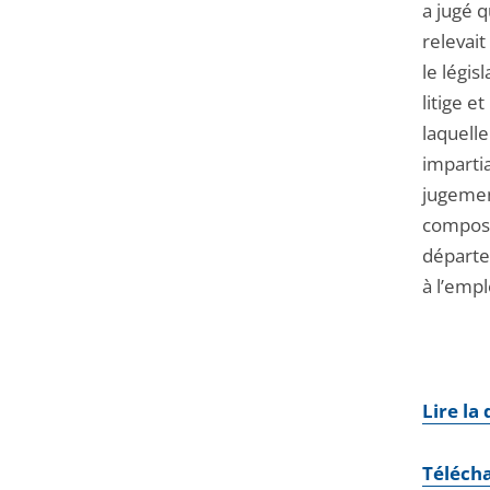
a jugé q
relevait
le légis
litige e
laquelle
impartia
jugement
composi
départe
à l’empl
Lire la
Téléch