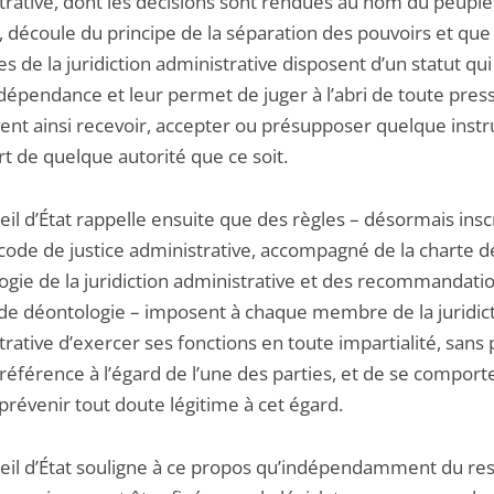
trative, dont les décisions sont rendues au nom du peuple
, découle du principe de la séparation des pouvoirs et que
de la juridiction administrative disposent d’un statut qui
dépendance et leur permet de juger à l’abri de toute pressi
ent ainsi recevoir, accepter ou présupposer quelque instr
rt de quelque autorité que ce soit.
il d’État rappelle ensuite que des règles – désormais insc
 code de justice administrative, accompagné de la charte d
ogie de la juridiction administrative et des recommandati
 de déontologie – imposent à chaque membre de la juridic
rative d’exercer ses fonctions en toute impartialité, sans 
préférence à l’égard de l’une des parties, et de se comport
prévenir tout doute légitime à cet égard.
eil d’État souligne à ce propos qu’indépendamment du re