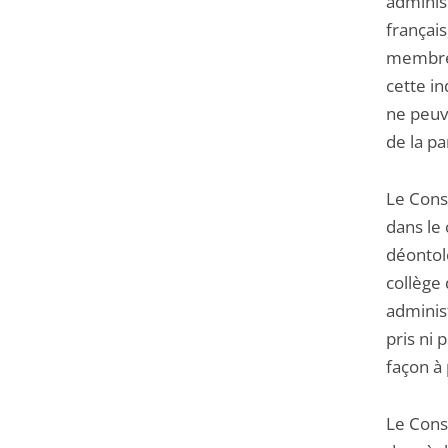
adminis
français
membres 
cette in
ne peuv
de la pa
Le Conse
dans le
déontol
collège
administ
pris ni 
façon à 
Le Cons