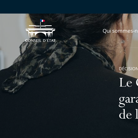
Qui sommes-n
DÉCISION
Le 
gar
de 