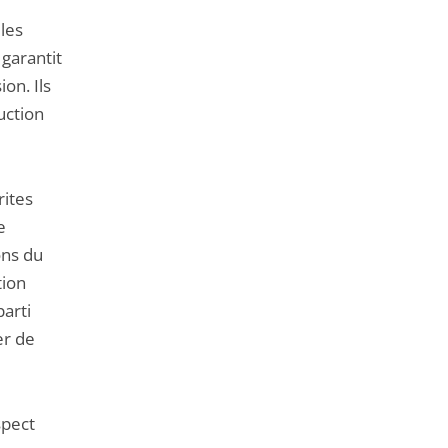
 les
 garantit
on. Ils
uction
rites
e
ons du
tion
parti
er de
spect