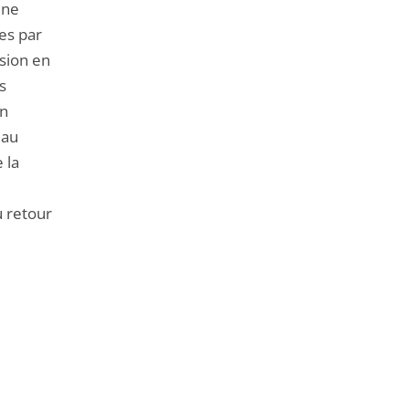
 ne
ées par
ision en
s
on
 au
 la
u retour