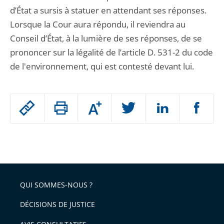
d’État a sursis à statuer en attendant ses réponses.
Lorsque la Cour aura répondu, il reviendra au
Conseil d’État, à la lumière de ses réponses, de se
prononcer sur la légalité de l’article D. 531-2 du code
de l'environnement, qui est contesté devant lui.
Passer
Augmenter
le
ou
réduire
partage
Passer
la
taille
de
le
de
la
l'article
partage
police
pour
de
arriver
QUI SOMMES-NOUS ?
l'article
après
pour
DÉCISIONS DE JUSTICE
arriver