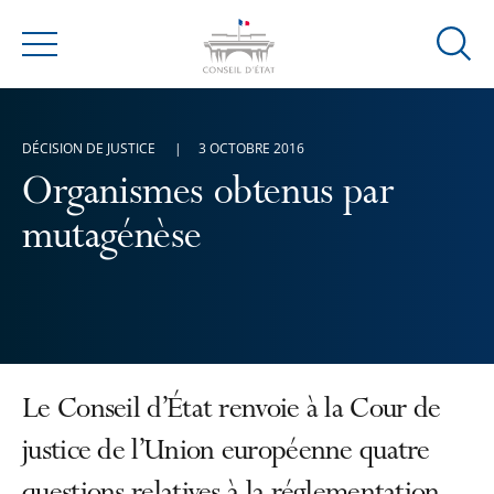
Ouvrir
Menu
la
modal
de
DÉCISION DE JUSTICE
3 OCTOBRE 2016
reche
Organismes obtenus par
mutagénèse
Le Conseil d’État renvoie à la Cour de
justice de l’Union européenne quatre