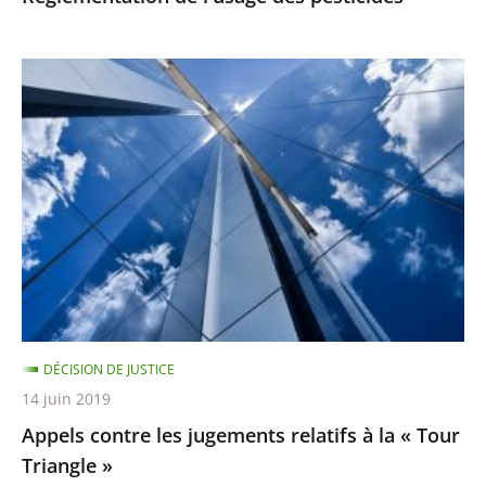
Appels
contre
les
jugements
relatifs
à
la
«
Tour
Triangle
DÉCISION DE JUSTICE
»
14 juin 2019
Appels contre les jugements relatifs à la « Tour
Triangle »