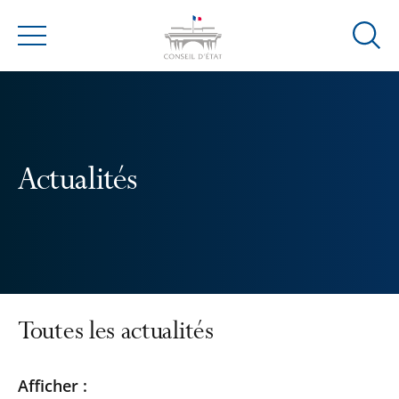
Ouvrir
Menu
la
modal
de
reche
Actualités
Toutes les actualités
Passer
Passer
Afficher :