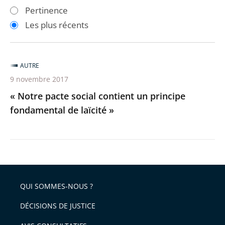
les
les
Pertinence
filtres
filtres
Les plus récents
pour
pour
arriver
arriver
après
avant
AUTRE
9 novembre 2017
« Notre pacte social contient un principe
fondamental de laïcité »
QUI SOMMES-NOUS ?
DÉCISIONS DE JUSTICE