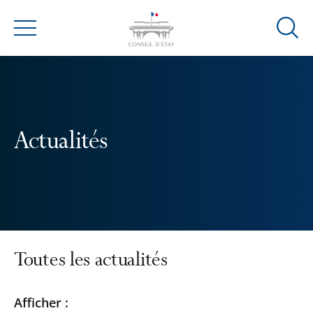
Ouvrir
Menu
la
modal
de
reche
Actualités
Toutes les actualités
Passer
Passer
Afficher :