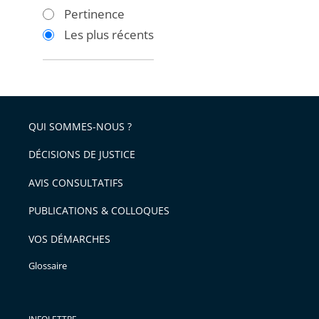
les
les
Pertinence
filtres
filtres
Les plus récents
pour
pour
arriver
arriver
après
avant
QUI SOMMES-NOUS ?
DÉCISIONS DE JUSTICE
AVIS CONSULTATIFS
PUBLICATIONS & COLLOQUES
VOS DÉMARCHES
Glossaire