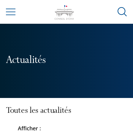
Ouvrir
Menu
la
modal
de
reche
Actualités
Toutes les actualités
Afficher :
Passer
Passer