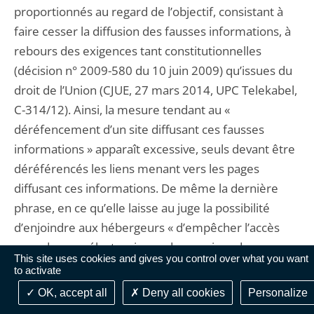
proportionnés au regard de l’objectif, consistant à
faire cesser la diffusion des fausses informations, à
rebours des exigences tant constitutionnelles
(décision n° 2009-580 du 10 juin 2009) qu’issues du
droit de l’Union (CJUE, 27 mars 2014, UPC Telekabel,
C-314/12). Ainsi, la mesure tendant au «
déréfencement d’un site diffusant ces fausses
informations » apparaît excessive, seuls devant être
déréférencés les liens menant vers les pages
diffusant ces informations. De même la dernière
phrase, en ce qu’elle laisse au juge la possibilité
d’enjoindre aux hébergeurs « d’empêcher l’accès
aux adresses électroniques des services de
This site uses cookies and gives you control over what you want
communication au public en ligne diffusant ces
to activate
fausses informations » semble aller au-delà des
OK, accept all
Deny all cookies
Personalize
mesures nécessaires à la préservation des intérêts