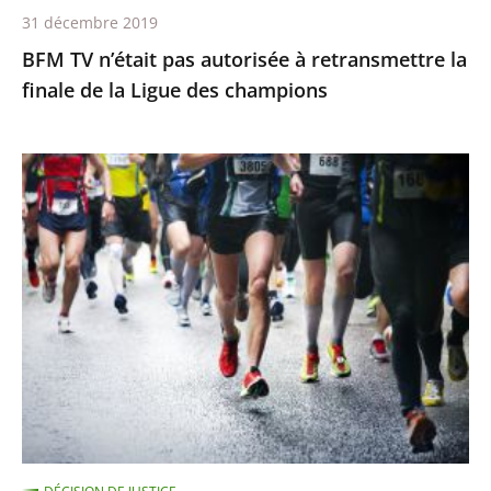
31 décembre 2019
Ligue
BFM TV n’était pas autorisée à retransmettre la
des
finale de la Ligue des champions
champions
Suspension
provisoire
de
Clémence
Calvin