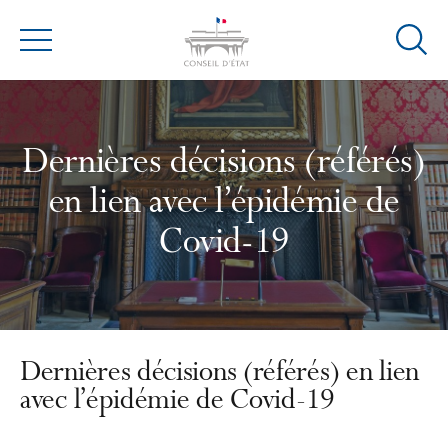
Ouvrir
Menu
la
modal
de
reche
Dernières décisions (référés)
en lien avec l’épidémie de
Covid-19
Dernières décisions (référés) en lien
avec l’épidémie de Covid-19