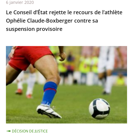
6 janvier 2020
contre
Le Conseil d’État rejette le recours de l’athlète
sa
Ophélie Claude-Boxberger contre sa
suspension
suspension provisoire
provisoire
BFM
TV
n’était
pas
autorisée
à
retransmettre
la
finale
de
DÉCISION DE JUSTICE
la