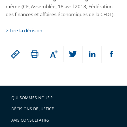
même (CE, Assemblée, 18 avril 2018, Fédération
des finances et affaires économiques de la CFDT).
> Lire la décision
Passer
Augmenter
le
ou
réduire
partage
Passer
la
taille
de
le
de
la
l'article
partage
police
pour
de
arriver
QUI SOMMES-NOUS ?
l'article
après
pour
DÉCISIONS DE JUSTICE
arriver
AVIS CONSULTATIFS
avant