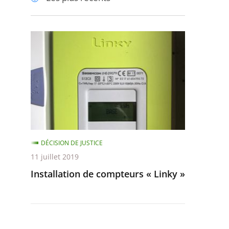
pour
pour
arriver
arriver
après
avant
Installation
de
compteurs
«
Linky
»
DÉCISION DE JUSTICE
11 juillet 2019
Installation de compteurs « Linky »