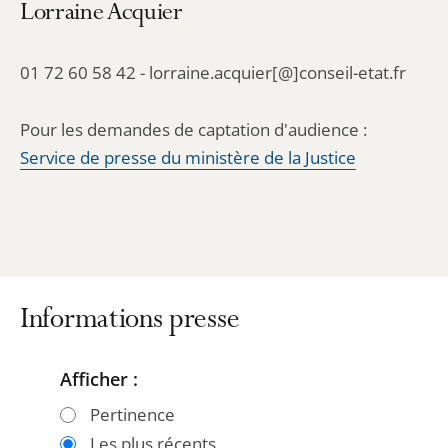
Lorraine Acquier
01 72 60 58 42 - lorraine.acquier[@]conseil-etat.fr
Pour les demandes de captation d'audience :
Service de presse du ministère de la Justice
Informations presse
Afficher :
Passer
Passer
les
les
Pertinence
filtres
filtres
Les plus récents