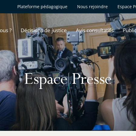
Plateforme pédagogique
Nous rejoindre
Espace P
ous ?
Décisions de justice
Avis consultatifs
Publi
Espace Presse