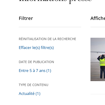
Filtrer
Affiche
Passer
les
filtres
pour
RÉINITIALISATION DE LA RECHERCHE
Privatis
arriver
de
Effacer le(s) filtre(s)
après
l'aéropo
de
DATE DE PUBLICATION
Toulous
Entre 5 à 7 ans (1)
Blagnac
TYPE DE CONTENU
Actualité (1)