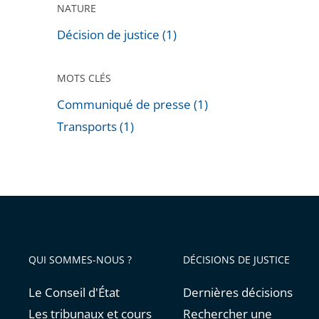
NATURE
Décision de justice (1)
MOTS CLÉS
Communiqué de presse (1)
Transports (1)
Passer
les
filtres
pour
arriver
avant
QUI SOMMES-NOUS ?
DÉCISIONS DE JUSTICE
Le Conseil d'État
Dernières décisions
Les tribunaux et cours
Rechercher une