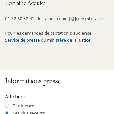
Lorraine Acquier
01 72 60 58 42 - lorraine.acquier[@]conseil-etat.fr
Pour les demandes de captation d'audience :
Service de presse du ministère de la Justice
Informations presse
Passer
Passer
Afficher :
les
les
Pertinence
filtres
filtres
Les plus récents