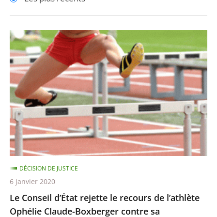
pour
pour
arriver
arriver
après
avant
Le
Conseil
d’État
rejette
le
recours
de
l’athlète
Ophélie
Claude-
DÉCISION DE JUSTICE
Boxberger
6 janvier 2020
contre
Le Conseil d’État rejette le recours de l’athlète
sa
Ophélie Claude-Boxberger contre sa
suspension