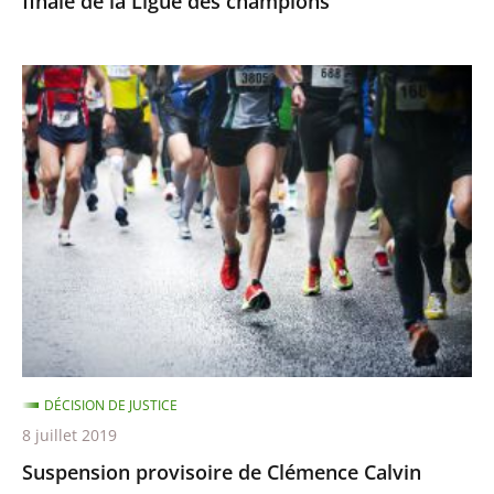
finale de la Ligue des champions
champions
Suspension
provisoire
de
Clémence
Calvin
DÉCISION DE JUSTICE
8 juillet 2019
Suspension provisoire de Clémence Calvin