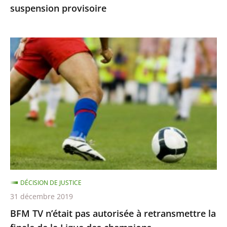
suspension provisoire
provisoire
BFM
TV
n’était
pas
autorisée
à
retransmettre
la
finale
de
DÉCISION DE JUSTICE
la
31 décembre 2019
Ligue
BFM TV n’était pas autorisée à retransmettre la
des