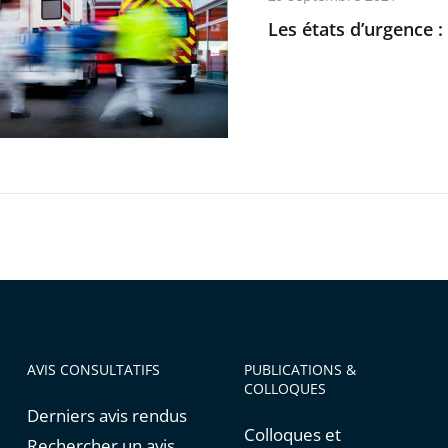
ce
Les états d’urgence 
tie
ntes
tions
AVIS CONSULTATIFS
PUBLICATIONS &
COLLOQUES
Derniers avis rendus
Colloques et
Rechercher un avis