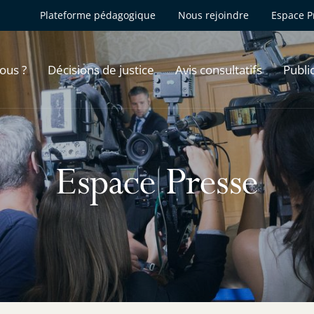
Plateforme pédagogique
Nous rejoindre
Espace P
ous ?
Décisions de justice
Avis consultatifs
Publi
Espace Presse