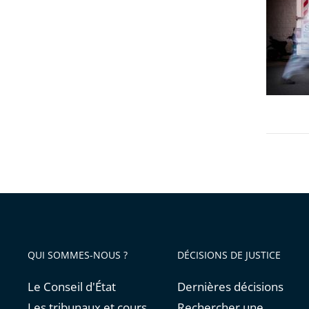
long
arriver
d’urgen
»
avant
:
:
la
le
démocra
Conseil
sous
d’État
contrai
formule
20
proposi
QUI SOMMES-NOUS ?
DÉCISIONS DE JUSTICE
Le Conseil d'État
Dernières décisions
Les tribunaux et cours
Rechercher une