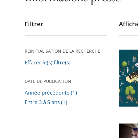
Filtrer
Affiche
Passer
les
filtres
pour
RÉINITIALISATION DE LA RECHERCHE
Étude
arriver
annuell
Effacer le(s) filtre(s)
après
2025
«
DATE DE PUBLICATION
Inscrire
Année précédente (1)
l’action
Entre 3 à 5 ans (1)
publiqu
Passer
dans
les
le
filtres
Les
temps
pour
états