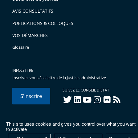
arriver
AVIS CONSULTATIFS
avant
PUBLICATIONS & COLLOQUES
VOS DÉMARCHES
Glossaire
INFOLETTRE
Inscrivez-vous à la lettre de la Justice administrative
SUIVEZ LE CONSEIL D'ETAT
S'inscrire
twitter
linkedIn
youtube
instagram
flickr
rss
This site uses cookies and gives you control over what you want
© Conseil d'État 2026 -
Mentions légales
-
Cookies
-
Données
to activate
personnelles
-
Publications administratives
-
Accessibilité :