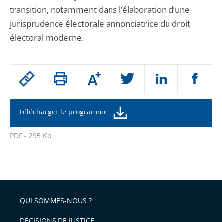
transition, notamment dans l’élaboration d’une
jurisprudence électorale annonciatrice du droit
électoral moderne.
Passer
Augmenter
le
ou
réduire
partage
la
taille
de
Télécharger le programme
de
la
l'article
police
PDF - 295 Ko
pour
Passer
arriver
le
après
partage
de
QUI SOMMES-NOUS ?
l'article
pour
DÉCISIONS DE JUSTICE