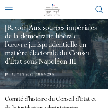
Ouvrir
Menu
la
modal
[Revoir] Aux sources impériales
de
de la démocratie libérale :
reche
l’œuvre jurisprudentielle en
matière électorale du Conseil
d’État sous Napoléon III
13 mars 2023
18 h > 20 h
Comité d’histoire du Conseil d’État et