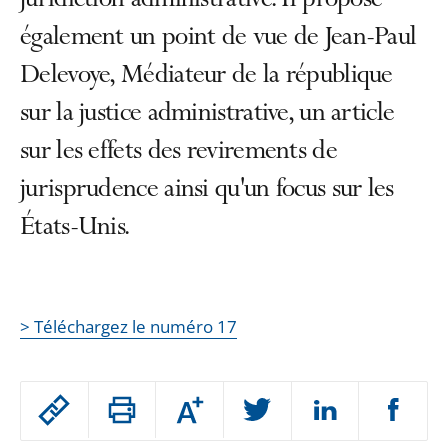
juridiction administrative. Il propose
également un point de vue de Jean-Paul
Delevoye, Médiateur de la république
sur la justice administrative, un article
sur les effets des revirements de
jurisprudence ainsi qu'un focus sur les
États-Unis.
> Téléchargez le numéro 17
Passer
Augmenter
le
ou
réduire