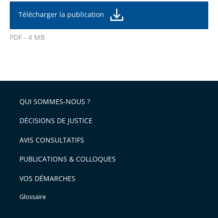
partage
la
taille
de
Télécharger la publication
de
la
l'article
police
PDF - 4 MB
pour
Passer
arriver
le
après
partage
de
QUI SOMMES-NOUS ?
l'article
pour
DÉCISIONS DE JUSTICE
arriver
AVIS CONSULTATIFS
avant
PUBLICATIONS & COLLOQUES
VOS DÉMARCHES
Glossaire